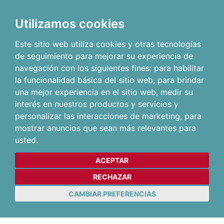
Utilizamos cookies
Este sitio web utiliza cookies y otras tecnologías
de seguimiento para mejorar su experiencia de
navegación con los siguientes fines:
para habilitar
la funcionalidad básica del sitio web
,
para brindar
una mejor experiencia en el sitio web
,
medir su
interés en nuestros productos y servicios y
personalizar las interacciones de marketing
,
para
mostrar anuncios que sean más relevantes para
usted
.
ACEPTAR
RECHAZAR
CAMBIAR PREFERENCIAS