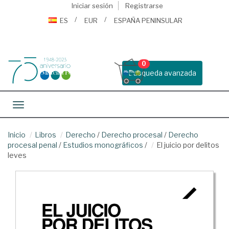
Iniciar sesión
Registrarse
ES
EUR
ESPAÑA PENINSULAR
0
Busqueda avanzada
Toggle navigation
Inicio
Libros
Derecho
/
Derecho procesal
/
Derecho
procesal penal
/
Estudios monográficos
/
El juicio por delitos
leves