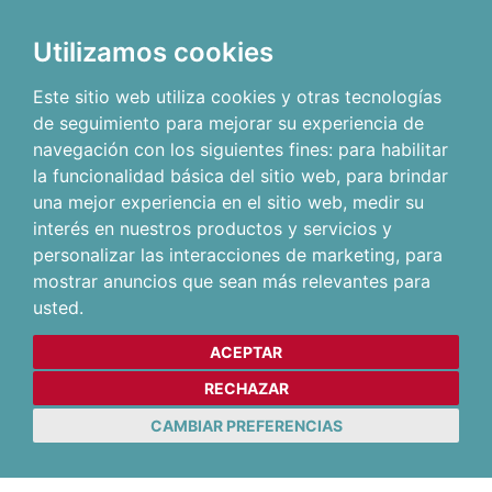
Utilizamos cookies
Este sitio web utiliza cookies y otras tecnologías
de seguimiento para mejorar su experiencia de
navegación con los siguientes fines:
para habilitar
la funcionalidad básica del sitio web
,
para brindar
una mejor experiencia en el sitio web
,
medir su
interés en nuestros productos y servicios y
personalizar las interacciones de marketing
,
para
mostrar anuncios que sean más relevantes para
usted
.
ACEPTAR
RECHAZAR
CAMBIAR PREFERENCIAS