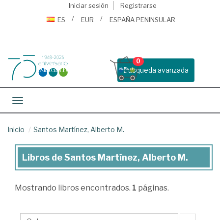
Iniciar sesión
Registrarse
ES
EUR
ESPAÑA PENINSULAR
0
Busqueda avanzada
Toggle navigation
Inicio
Santos Martínez, Alberto M.
Libros de Santos Martínez, Alberto M.
Libros
de
Mostrando
libros encontrados.
1
páginas.
Santos
Martínez,