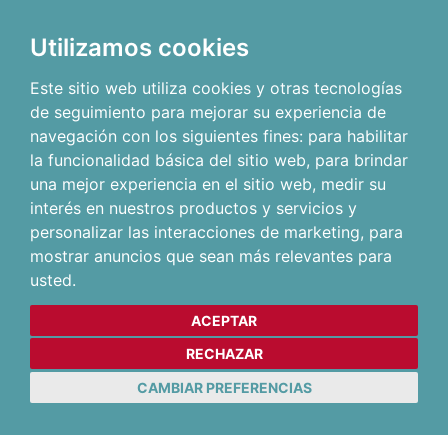
Utilizamos cookies
Este sitio web utiliza cookies y otras tecnologías
de seguimiento para mejorar su experiencia de
navegación con los siguientes fines:
para habilitar
la funcionalidad básica del sitio web
,
para brindar
una mejor experiencia en el sitio web
,
medir su
interés en nuestros productos y servicios y
personalizar las interacciones de marketing
,
para
mostrar anuncios que sean más relevantes para
usted
.
ACEPTAR
RECHAZAR
CAMBIAR PREFERENCIAS