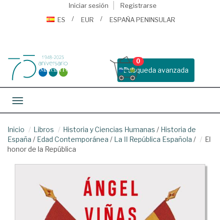
Iniciar sesión
Registrarse
ES
EUR
ESPAÑA PENINSULAR
0
Busqueda avanzada
Toggle navigation
Inicio
Libros
Historia y Ciencias Humanas
/
Historia de
España
/
Edad Contemporánea
/
La II República Española
/
El
honor de la República