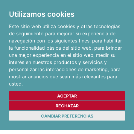
Utilizamos cookies
Este sitio web utiliza cookies y otras tecnologías
de seguimiento para mejorar su experiencia de
navegación con los siguientes fines:
para habilitar
la funcionalidad básica del sitio web
,
para brindar
una mejor experiencia en el sitio web
,
medir su
interés en nuestros productos y servicios y
personalizar las interacciones de marketing
,
para
mostrar anuncios que sean más relevantes para
usted
.
ACEPTAR
RECHAZAR
CAMBIAR PREFERENCIAS