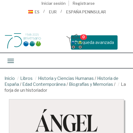
Iniciar sesión
Registrarse
ES
EUR
ESPAÑA PENINSULAR
0
Busqueda avanzada
Toggle navigation
Inicio
Libros
Historia y Ciencias Humanas
/
Historia de
España
/
Edad Contemporánea
/
Biografías y Memorias
/
La
forja de un historiador