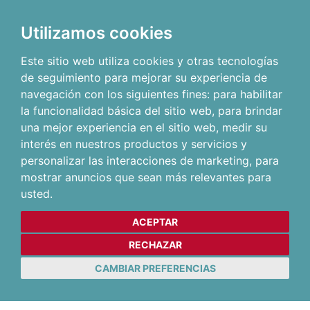
Utilizamos cookies
Este sitio web utiliza cookies y otras tecnologías
de seguimiento para mejorar su experiencia de
navegación con los siguientes fines:
para habilitar
la funcionalidad básica del sitio web
,
para brindar
una mejor experiencia en el sitio web
,
medir su
interés en nuestros productos y servicios y
personalizar las interacciones de marketing
,
para
mostrar anuncios que sean más relevantes para
usted
.
ACEPTAR
RECHAZAR
CAMBIAR PREFERENCIAS