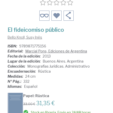
El fideicomiso público
Bello Knoll, Susy Inés
ISBN:
9789871775156
Editorial:
Marcial Pons, Ediciones de Argentina
Fecha de la edición:
2013
Lugar de la edición:
Buenos Aires. Argentina
Colección:
Monografías Jurídicas. Administrativo
Encuadernación:
Rústica
Medidas:
24 cm
Nº Pág.:
332
Idiomas:
Español
Papel: Rústica
31,35 €
33,00 €
Stock en librería. Envío en 24/48 horas