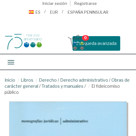
Iniciar sesión
Registrarse
ES
EUR
ESPAÑA PENINSULAR
0
Busqueda avanzada
Toggle navigation
Inicio
Libros
Derecho
/
Derecho administrativo
/
Obras de
carácter general
/
Tratados y manuales
/
El fideicomiso
público