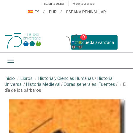
Iniciar sesión
Registrarse
ES
EUR
ESPAÑA PENINSULAR
0
Busqueda avanzada
Toggle navigation
Inicio
Libros
Historia y Ciencias Humanas
/
Historia
Universal
/
Historia Medieval
/
Obras generales. Fuentes
/
El
día de los bárbaros