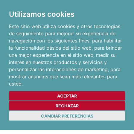
Utilizamos cookies
Este sitio web utiliza cookies y otras tecnologías
de seguimiento para mejorar su experiencia de
navegación con los siguientes fines:
para habilitar
la funcionalidad básica del sitio web
,
para brindar
una mejor experiencia en el sitio web
,
medir su
interés en nuestros productos y servicios y
personalizar las interacciones de marketing
,
para
mostrar anuncios que sean más relevantes para
usted
.
ACEPTAR
RECHAZAR
CAMBIAR PREFERENCIAS