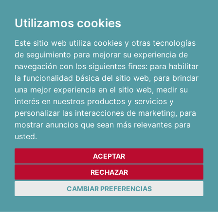
Utilizamos cookies
Este sitio web utiliza cookies y otras tecnologías
de seguimiento para mejorar su experiencia de
navegación con los siguientes fines:
para habilitar
la funcionalidad básica del sitio web
,
para brindar
una mejor experiencia en el sitio web
,
medir su
interés en nuestros productos y servicios y
personalizar las interacciones de marketing
,
para
mostrar anuncios que sean más relevantes para
usted
.
ACEPTAR
RECHAZAR
CAMBIAR PREFERENCIAS