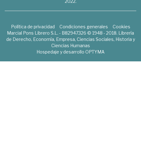
2022.
Política de privacidad
Condiciones generales
Cookies
Marcial Pons Librero S.L. - B82947326 © 1948 - 2018. Librería
de Derecho, Economía, Empresa, Ciencias Sociales, Historia y
Ciencias Humanas
Hospedaje y desarrollo
OPTYMA