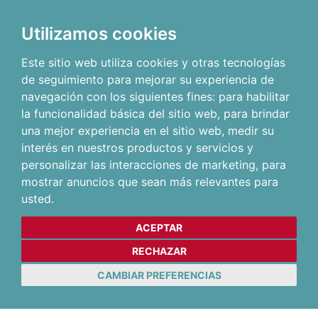
Utilizamos cookies
Este sitio web utiliza cookies y otras tecnologías
de seguimiento para mejorar su experiencia de
navegación con los siguientes fines:
para habilitar
la funcionalidad básica del sitio web
,
para brindar
una mejor experiencia en el sitio web
,
medir su
interés en nuestros productos y servicios y
personalizar las interacciones de marketing
,
para
mostrar anuncios que sean más relevantes para
usted
.
ACEPTAR
RECHAZAR
CAMBIAR PREFERENCIAS