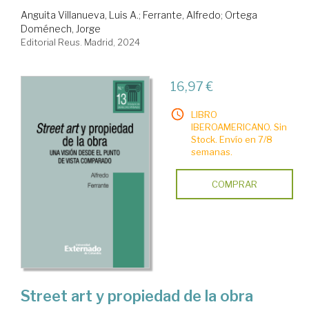
Anguita Villanueva, Luis A.
;
Ferrante, Alfredo
;
Ortega
Doménech, Jorge
Editorial Reus. Madrid, 2024
16,97 €
LIBRO
IBEROAMERICANO. Sin
Stock. Envío en 7/8
semanas.
COMPRAR
Street art y propiedad de la obra