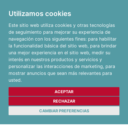
Utilizamos cookies
Este sitio web utiliza cookies y otras tecnologías
de seguimiento para mejorar su experiencia de
navegación con los siguientes fines:
para habilitar
la funcionalidad básica del sitio web
,
para brindar
una mejor experiencia en el sitio web
,
medir su
interés en nuestros productos y servicios y
personalizar las interacciones de marketing
,
para
mostrar anuncios que sean más relevantes para
usted
.
ACEPTAR
RECHAZAR
CAMBIAR PREFERENCIAS