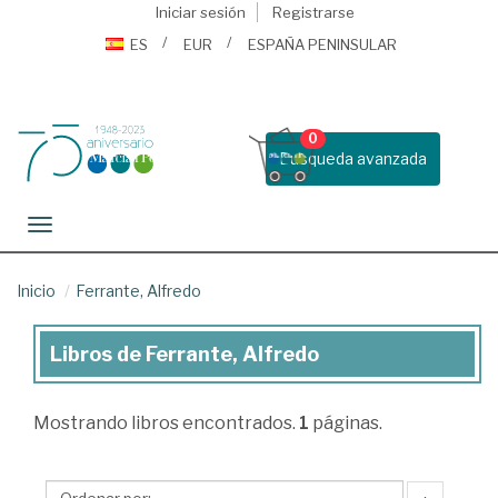
Iniciar sesión
Registrarse
ES
EUR
ESPAÑA PENINSULAR
0
Busqueda avanzada
Toggle navigation
Inicio
Ferrante, Alfredo
Libros de Ferrante, Alfredo
Libros
de
Mostrando
libros encontrados.
1
páginas.
Ferrante,
Alfredo