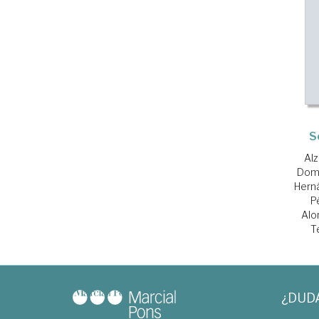
S
Alz
Domí
Hern
P
Alo
T
¿DUD