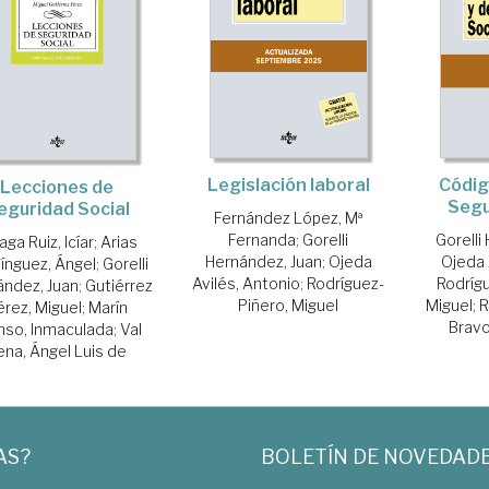
Legislación laboral
Códig
Lecciones de
Segu
eguridad Social
Fernández López, Mª
Fernanda
;
Gorelli
Gorelli
aga Ruiz, Icíar
;
Arias
Hernández, Juan
;
Ojeda
Ojeda 
nguez, Ángel
;
Gorelli
Avilés, Antonio
;
Rodríguez-
Rodríg
ández, Juan
;
Gutiérrez
Piñero, Miguel
Miguel
;
R
érez, Miguel
;
Marín
Bravo
nso, Inmaculada
;
Val
ena, Ángel Luis de
AS?
BOLETÍN DE NOVEDAD