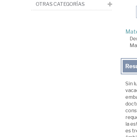
OTRAS CATEGORÍAS
Mate
De
Man
Res
Sin l
vaca
embar
doct
conse
reque
la es
es tr