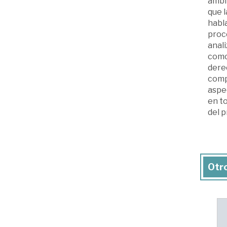
ámbit
que l
habla
proce
anal
como 
derec
comp
aspe
en to
del p
Otro