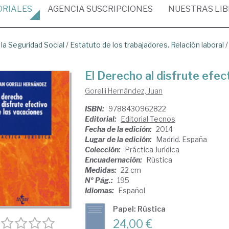
ORIALES
AGENCIA
SUSCRIPCIONES
NUESTRAS
LI
 la Seguridad Social
/
Estatuto de los trabajadores. Relación laboral
El Derecho al disfrute efec
Gorelli Hernández, Juan
ISBN:
9788430962822
Editorial:
Editorial Tecnos
Fecha de la edición:
2014
Lugar de la edición:
Madrid. España
Colección:
Práctica Jurídica
Encuadernación:
Rústica
Medidas:
22 cm
Nº Pág.:
195
Idiomas:
Español
Papel: Rústica
24,00 €