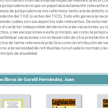
o normativo internacional (de especial relevancia es el Con
a jurisprudencia ocupe un papel absolutamente relevante en
mos de jurisprudencia nos referimos tanto a la de ámbito n
dente del TJUE (o antes del TJCE). Todo ello genera la nece
izando cuáles son sus aspectos más relevantes. De esta ma
el carácter indisponible del derecho a las vacaciones, su r
hos, o las excepciones a este principio, así como la jurispru
atibilizar vacaciones con el desarrollo de otra prestación
ctos de tanta relevancia práctica como la retribución de v
rno a la necesidad de retribuirlas con el salario normal; o la
rincipio de anualidad.
s libros de Gorelli Hernández, Juan