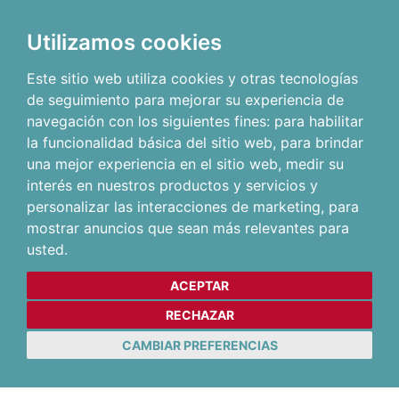
Utilizamos cookies
Este sitio web utiliza cookies y otras tecnologías
de seguimiento para mejorar su experiencia de
navegación con los siguientes fines:
para habilitar
la funcionalidad básica del sitio web
,
para brindar
una mejor experiencia en el sitio web
,
medir su
interés en nuestros productos y servicios y
personalizar las interacciones de marketing
,
para
mostrar anuncios que sean más relevantes para
usted
.
ACEPTAR
RECHAZAR
CAMBIAR PREFERENCIAS