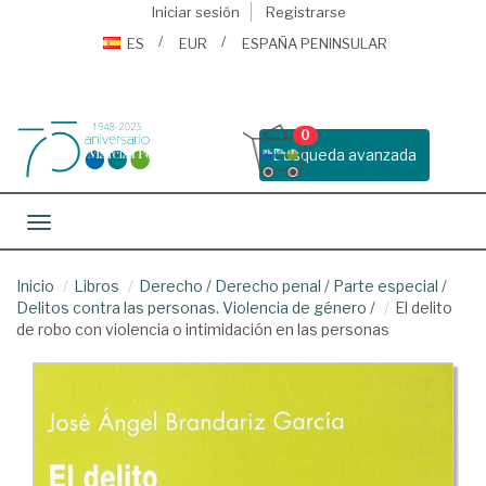
Iniciar sesión
Registrarse
ES
EUR
ESPAÑA PENINSULAR
0
Busqueda avanzada
Toggle navigation
Inicio
Libros
Derecho
/
Derecho penal
/
Parte especial
/
Delitos contra las personas. Violencia de género
/
El delito
de robo con violencia o intimidación en las personas