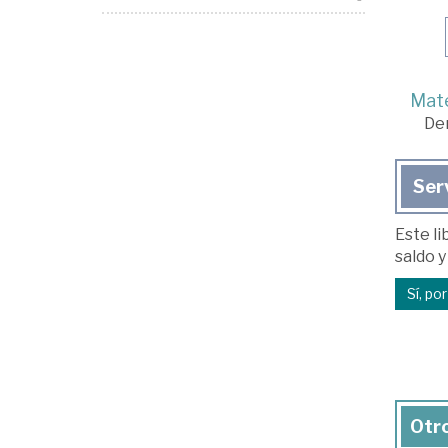
Mate
De
Ser
Este li
saldo y
Sí, po
Otro