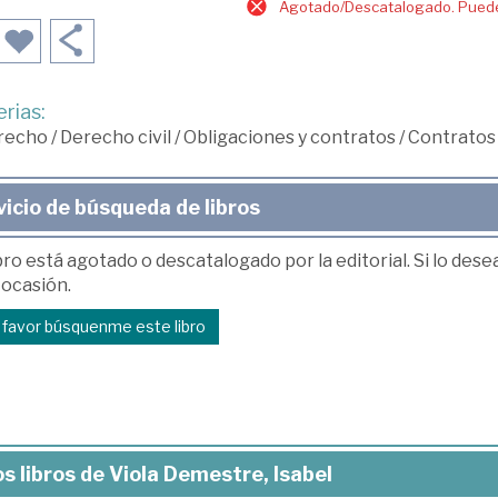
Agotado/Descatalogado. Puede 
rias:
recho
/
Derecho civil
/
Obligaciones y contratos
/
Contratos 
vicio de búsqueda de libros
bro está agotado o descatalogado por la editorial. Si lo des
 ocasión.
r favor búsquenme este libro
s libros de Viola Demestre, Isabel