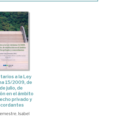
arios a la Ley
na 15/2009, de
de julio, de
ón en el ámbito
echo privado y
ncordantes
Demestre, Isabel