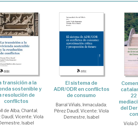
a transición a la
El sistema de
Coment
ienda sostenible y
ADR/ODR en conflictos
catala
a resolución de
de consumo
22 
conflictos
mediaci
Barral Viñals, Inmaculada
;
del Der
ll de Alba, Chantal
;
Pérez Daudí, Vicente
;
Viola
co
 Daudí, Vicente
;
Viola
Demestre, Isabel
Demestre, Isabel
Viola 