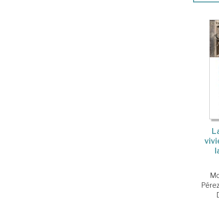
L
viv
l
Mo
Pérez