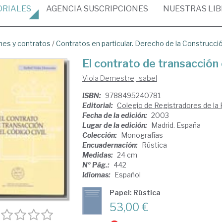
ORIALES
AGENCIA
SUSCRIPCIONES
NUESTRAS
LI
nes y contratos
/
Contratos en particular. Derecho de la Construcci
El contrato de transacción 
Viola Demestre, Isabel
ISBN:
9788495240781
Editorial:
Colegio de Registradores de la
Fecha de la edición:
2003
Lugar de la edición:
Madrid. España
Colección:
Monografías
Encuadernación:
Rústica
Medidas:
24 cm
Nº Pág.:
442
Idiomas:
Español
Papel: Rústica
53,00 €