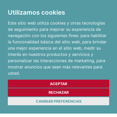
Utilizamos cookies
Este sitio web utiliza cookies y otras tecnologías
de seguimiento para mejorar su experiencia de
navegación con los siguientes fines:
para habilitar
la funcionalidad básica del sitio web
,
para brindar
una mejor experiencia en el sitio web
,
medir su
interés en nuestros productos y servicios y
personalizar las interacciones de marketing
,
para
mostrar anuncios que sean más relevantes para
usted
.
ACEPTAR
RECHAZAR
CAMBIAR PREFERENCIAS