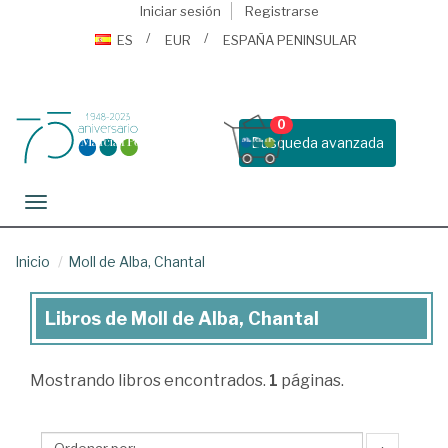
Iniciar sesión
Registrarse
ES
EUR
ESPAÑA PENINSULAR
0
Busqueda avanzada
Toggle navigation
Inicio
Moll de Alba, Chantal
Libros de Moll de Alba, Chantal
Libros
de
Mostrando
libros encontrados.
1
páginas.
Moll
de