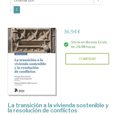
Alba,
↑
Chantal
(current)
«
1
36,94 €
Stock en librería. Envío
en 24/48 horas
COMPRAR
La transición a la vivienda sostenible y
la resolución de conflictos