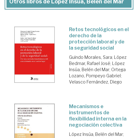
Otros libros de López Insúa, Belén del Mar
Retos tecnológicos en el
derecho de la
protección laboral y de
la seguridad social
Guindo Morales, Sara
;
López
Bedmar, Rafael José
;
López
Insúa, Belén del Mar
;
Ortega
Lozano, Pompeyo Gabriel
;
Velasco Fernández, Diego
Mecanismos e
instrumentos de
flexibilidad interna en la
negociación colectiva
López Insúa, Belén del Mar
;