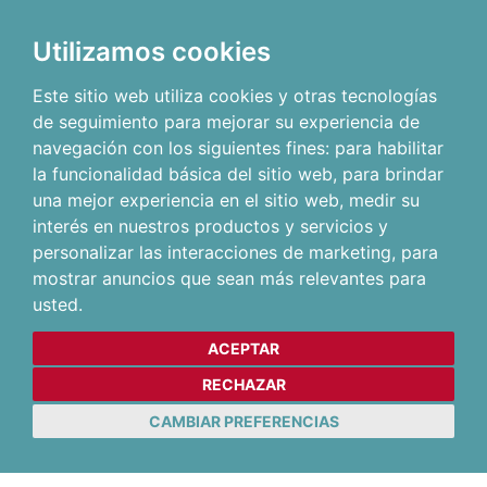
Utilizamos cookies
Este sitio web utiliza cookies y otras tecnologías
de seguimiento para mejorar su experiencia de
navegación con los siguientes fines:
para habilitar
la funcionalidad básica del sitio web
,
para brindar
una mejor experiencia en el sitio web
,
medir su
interés en nuestros productos y servicios y
personalizar las interacciones de marketing
,
para
mostrar anuncios que sean más relevantes para
usted
.
ACEPTAR
RECHAZAR
CAMBIAR PREFERENCIAS