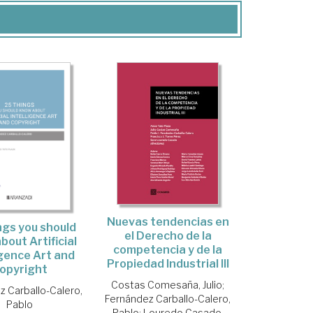
Nuevas tendencias en
ngs you should
el Derecho de la
bout Artificial
competencia y de la
igence Art and
Propiedad Industrial III
opyright
Costas Comesaña, Julio
;
z Carballo-Calero,
Fernández Carballo-Calero,
Pablo
Pablo
;
Louredo Casado,