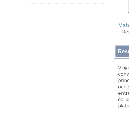
Mate
De
Res
Viaja
conv
princ
ochen
entre
de li
plata