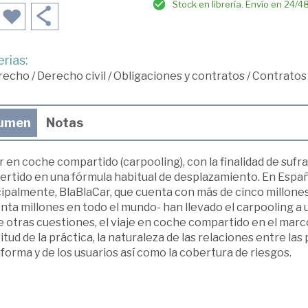
Stock en librería. Envío en 24/4
rias:
recho
/
Derecho civil
/
Obligaciones y contratos
/
Contratos 
umen
Notas
r en coche compartido (carpooling), con la finalidad de sufr
ertido en una fórmula habitual de desplazamiento. En Esp
ipalmente, BlaBlaCar, que cuenta con más de cinco millones
ta millones en todo el mundo- han llevado el carpooling a u
 otras cuestiones, el viaje en coche compartido en el marco
citud de la práctica, la naturaleza de las relaciones entre las
forma y de los usuarios así como la cobertura de riesgos.