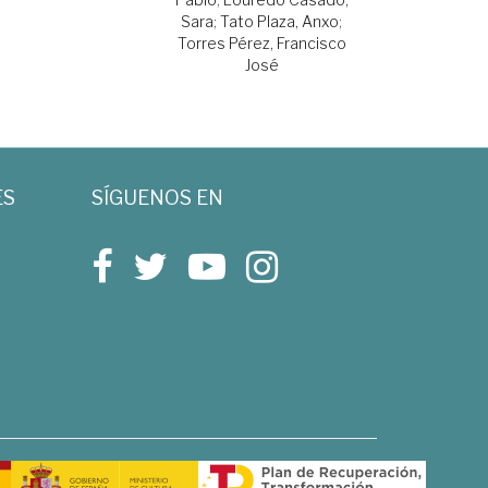
Sara
;
Tato Plaza, Anxo
;
Torres Pérez, Francisco
José
ES
SÍGUENOS EN