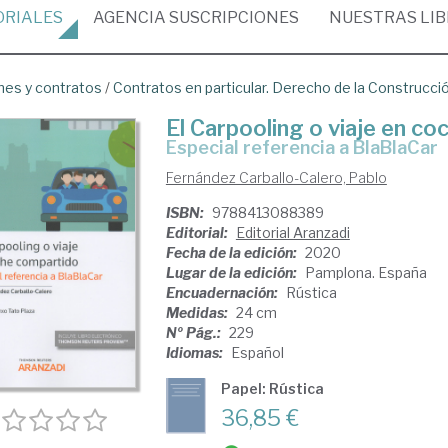
ORIALES
AGENCIA
SUSCRIPCIONES
NUESTRAS
LI
nes y contratos
/
Contratos en particular. Derecho de la Construcci
El Carpooling o viaje en c
especial referencia a BlaBlaCar
Fernández Carballo-Calero, Pablo
ISBN:
9788413088389
Editorial:
Editorial Aranzadi
Fecha de la edición:
2020
Lugar de la edición:
Pamplona. España
Encuadernación:
Rústica
Medidas:
24 cm
Nº Pág.:
229
Idiomas:
Español
Papel: Rústica
36,85 €