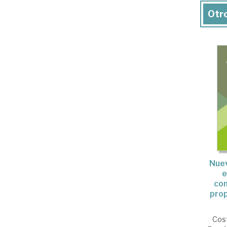
Otro
Nuev
e
com
prop
Cos