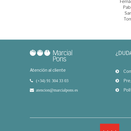
Ferná
Pab
Sa
Tor
¿DUD
Atención al cliente
Com
Pre
(+34) 91 304 33 03
Polí
atencion@marcialpons.es