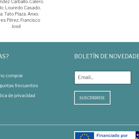
ndez Carballo-Calero,
lo
;
Louredo Casado,
ra
;
Tato Plaza, Anxo
;
res Pérez, Francisco
José
AS?
BOLETÍN DE NOVEDAD
o comprar
guntas frecuentes
tica de privacidad
SUSCRIBIRSE