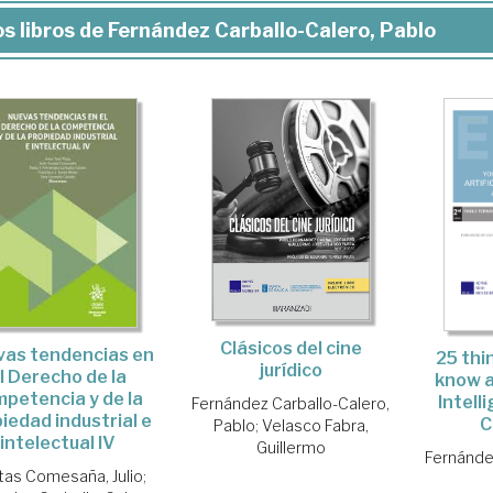
s libros de Fernández Carballo-Calero, Pablo
Clásicos del cine
as tendencias en
25 thi
jurídico
l Derecho de la
know a
petencia y de la
Intell
Fernández Carballo-Calero,
iedad industrial e
C
Pablo
;
Velasco Fabra,
intelectual IV
Guillermo
Fernánde
tas Comesaña, Julio
;