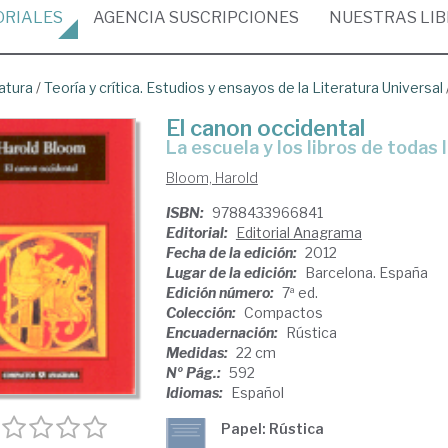
ORIALES
AGENCIA
SUSCRIPCIONES
NUESTRAS
LI
atura
/
Teoría y crítica. Estudios y ensayos de la Literatura Universal
El canon occidental
la escuela y los libros de todas
Bloom, Harold
ISBN:
9788433966841
Editorial:
Editorial Anagrama
Fecha de la edición:
2012
Lugar de la edición:
Barcelona. España
Edición número:
7ª ed.
Colección:
Compactos
Encuadernación:
Rústica
Medidas:
22 cm
Nº Pág.:
592
Idiomas:
Español
Papel: Rústica