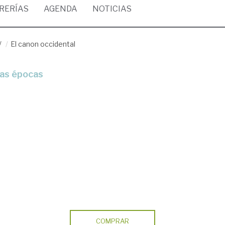
BRERÍAS
AGENDA
NOTICIAS
/
El canon occidental
 las épocas
COMPRAR