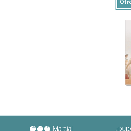
Otro
¿DUD