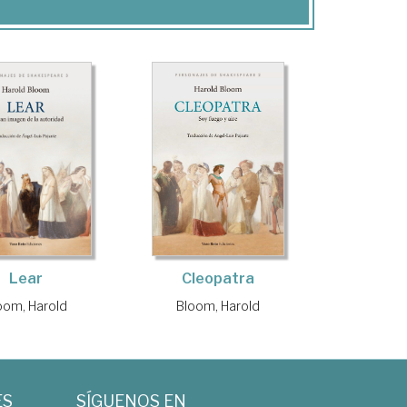
Lear
Cleopatra
oom, Harold
Bloom, Harold
ES
SÍGUENOS EN