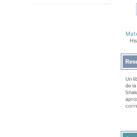
Mate
His
Res
Un li
de la
Shake
aprox
corre