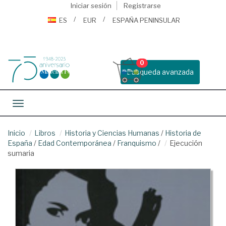
Iniciar sesión
Registrarse
ES
EUR
ESPAÑA PENINSULAR
0
Busqueda avanzada
Toggle navigation
Inicio
Libros
Historia y Ciencias Humanas
/
Historia de
España
/
Edad Contemporánea
/
Franquismo
/
Ejecución
sumaria