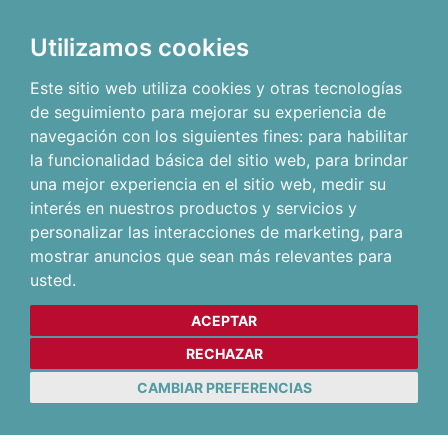
Utilizamos cookies
Este sitio web utiliza cookies y otras tecnologías
de seguimiento para mejorar su experiencia de
navegación con los siguientes fines:
para habilitar
la funcionalidad básica del sitio web
,
para brindar
una mejor experiencia en el sitio web
,
medir su
interés en nuestros productos y servicios y
personalizar las interacciones de marketing
,
para
mostrar anuncios que sean más relevantes para
usted
.
ACEPTAR
RECHAZAR
CAMBIAR PREFERENCIAS