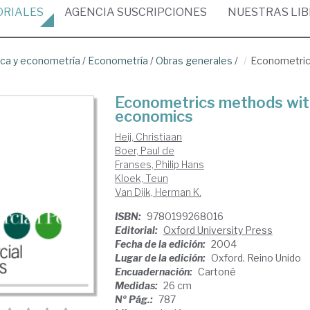
ORIALES
AGENCIA
SUSCRIPCIONES
NUESTRAS
LI
ica y econometría
/
Econometría
/
Obras generales
/
Econometrics
Econometrics methods with 
economics
Heij, Christiaan
Boer, Paul de
Franses, Philip Hans
Kloek, Teun
Van Dijk, Herman K.
ISBN:
9780199268016
Editorial:
Oxford University Press
Fecha de la edición:
2004
Lugar de la edición:
Oxford. Reino Unido
Encuadernación:
Cartoné
Medidas:
26 cm
Nº Pág.:
787