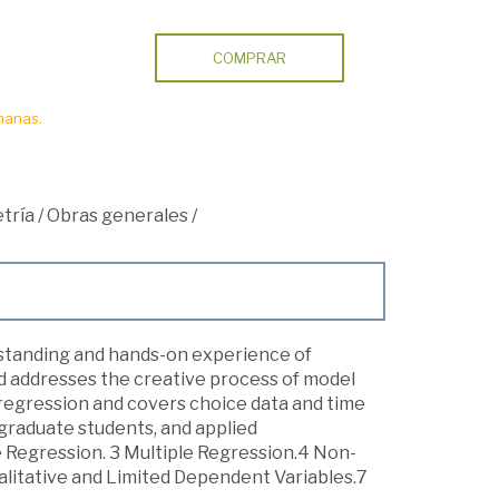
COMPRAR
manas.
tría
/
Obras generales
/
rstanding and hands-on experience of
 addresses the creative process of model
n regression and covers choice data and time
graduate students, and applied
e Regression. 3 Multiple Regression.4 Non-
litative and Limited Dependent Variables.7