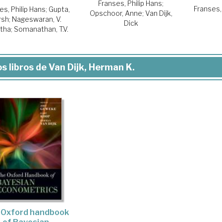
Franses, Philip Hans
;
Franses,
es, Philip Hans
;
Gupta,
Opschoor, Anne
;
Van Dijk,
rsh
;
Nageswaran, V.
Dick
tha
;
Somanathan, T.V.
s libros de Van Dijk, Herman K.
 Oxford handbook