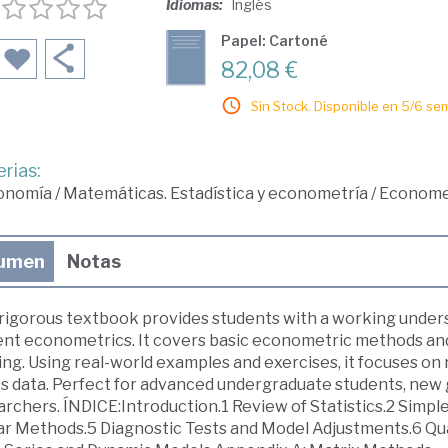
Idiomas:
Inglés
Papel: Cartoné
82,08 €
Sin Stock. Disponible en 5/6 se
rias:
onomía
/
Matemáticas. Estadística y econometría
/
Econome
umen
Notas
 rigorous textbook provides students with a working unde
ent econometrics. It covers basic econometric methods and
ing. Using real-world examples and exercises, it focuses o
es data. Perfect for advanced undergraduate students, new 
rchers. ÍNDICE:Introduction.1 Review of Statistics.2 Simpl
ar Methods.5 Diagnostic Tests and Model Adjustments.6 Qua