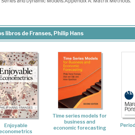
 Series and Dynamic Models.Appendix A: Matrix Methods.
s libros de Franses, Philip Hans
Time series models for
business and
Period
Enjoyable
economic forecasting
econometrics