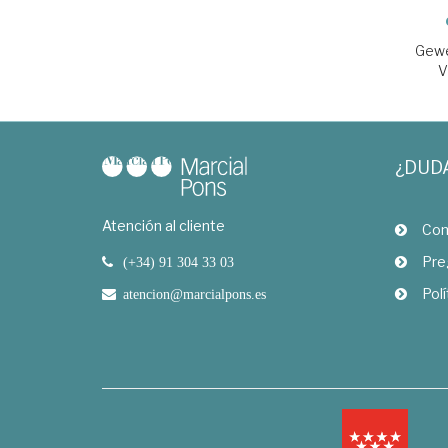
Gewe
V
¿DUD
Atención al cliente
Com
Pre
(+34) 91 304 33 03
Polí
atencion@marcialpons.es