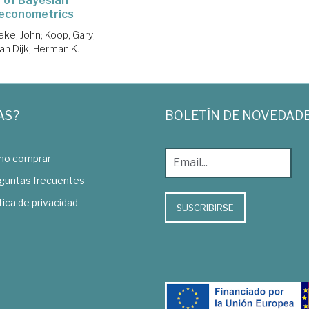
of Bayesian
econometrics
ke, John
;
Koop, Gary
;
an Dijk, Herman K.
AS?
BOLETÍN DE NOVEDAD
o comprar
guntas frecuentes
tica de privacidad
SUSCRIBIRSE