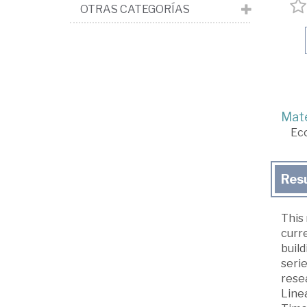
OTRAS CATEGORÍAS
Mate
Ec
Res
This
curr
build
seri
resea
Line