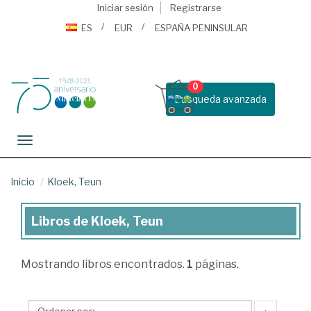
Iniciar sesión
Registrarse
ES
EUR
ESPAÑA PENINSULAR
0
Busqueda avanzada
Toggle navigation
Inicio
Kloek, Teun
Libros de Kloek, Teun
Libros
de
Mostrando
libros encontrados.
1
páginas.
Kloek,
Teun