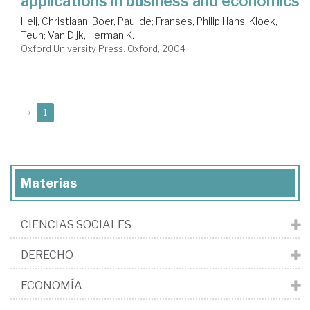
applications in business and economics
Heij, Christiaan
;
Boer, Paul de
;
Franses, Philip Hans
;
Kloek,
Teun
;
Van Dijk, Herman K.
Oxford University Press. Oxford, 2004
(current)
«
1
Materias
CIENCIAS SOCIALES
DERECHO
ECONOMÍA