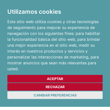
Utilizamos cookies
Este sitio web utiliza cookies y otras tecnologías
de seguimiento para mejorar su experiencia de
navegación con los siguientes fines:
para habilitar
la funcionalidad básica del sitio web
,
para brindar
una mejor experiencia en el sitio web
,
medir su
interés en nuestros productos y servicios y
personalizar las interacciones de marketing
,
para
mostrar anuncios que sean más relevantes para
usted
.
ACEPTAR
RECHAZAR
CAMBIAR PREFERENCIAS