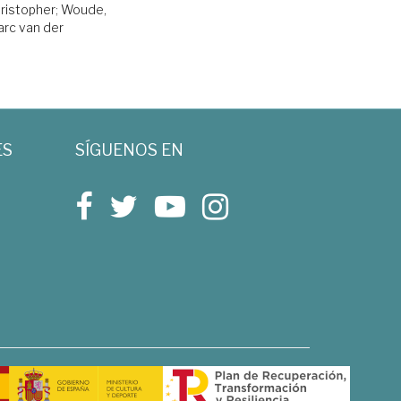
ristopher
;
Woude,
rc van der
ES
SÍGUENOS EN