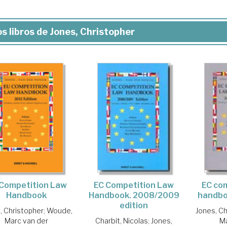
s libros de Jones, Christopher
Competition Law
EC Competition Law
EC co
Handbook
Handbook. 2008/2009
handbo
edition
, Christopher
;
Woude,
Jones, Ch
Marc van der
Charbit, Nicolas
;
Jones,
Ma