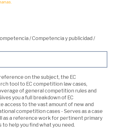
manas.
 competencia
/
Competencia y publicidad
/
reference on the subject, the EC
ch tool to EC competition law cases,
overage of general competition rules and
Gives you a full breakdown of EC
te access to the vast amount of new and
ational competition cases - Serves as a case
l as a reference work for pertinent primary
s to help you find what you need.