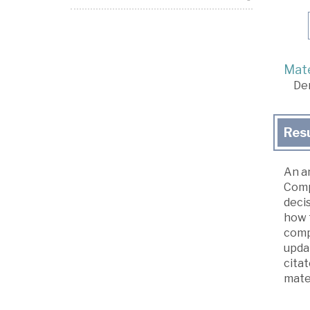
Mate
De
Res
An a
Comp
deci
how t
comp
updat
citat
mater