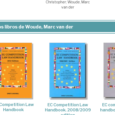
Christopher
;
Woude, Marc
van der
s libros de Woude, Marc van der
Competition Law
EC Competition Law
EC co
Handbook
Handbook. 2008/2009
handbo