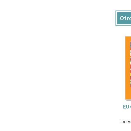
Otro
EU 
Jones