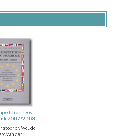
mpetition Law
ok 2007/2008
ristopher
;
Woude,
rc van der