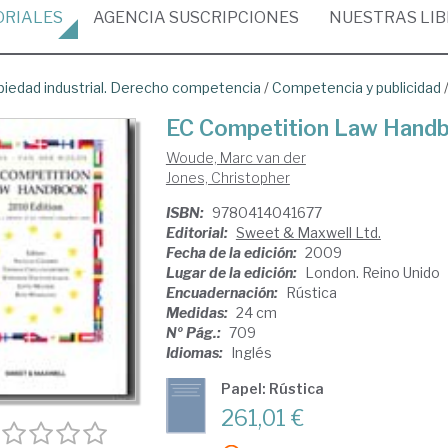
ORIALES
AGENCIA
SUSCRIPCIONES
NUESTRAS
LI
piedad industrial. Derecho competencia
/
Competencia y publicidad
EC Competition Law Hand
Woude, Marc van der
Jones, Christopher
ISBN:
9780414041677
Editorial:
Sweet & Maxwell Ltd.
Fecha de la edición:
2009
Lugar de la edición:
London. Reino Unido
Encuadernación:
Rústica
Medidas:
24 cm
Nº Pág.:
709
Idiomas:
Inglés
Papel: Rústica
261,01 €