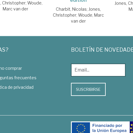
edition
, Christopher
;
Woude,
Jones, Ch
Marc van der
Charbit, Nicolas
;
Jones,
Ma
Christopher
;
Woude, Marc
van der
AS?
BOLETÍN DE NOVEDAD
o comprar
guntas frecuentes
tica de privacidad
SUSCRIBIRSE