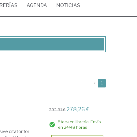
BRERÍAS
AGENDA
NOTICIAS
(current)
«
1
278,26 €
292,91 €
Stock en librería. Envío
en 24/48 horas
ve citator for