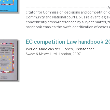
--------------- -----------------------------------------------------
--------------------------------------------------------------
citator for Commission decisions and competition 
Community and National courts, plus relevant legislat
conveniently cross-referenced by subject matter, th
handbook enables the swift identification of cases an
EC competition Law handbook 
Woude, Marc van der
Jones, Christopher
Sweet & Maxwell Ltd.. London, 2007