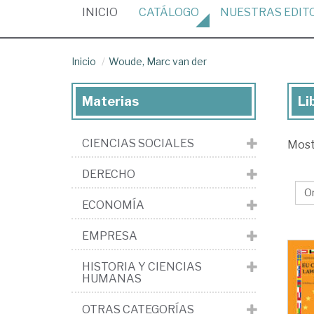
(CURRENT)
INICIO
CATÁLOGO
NUESTRAS
EDIT
Inicio
Woude, Marc van der
Materias
Li
Lib
de
CIENCIAS SOCIALES
Mos
Wo
Ma
DERECHO
va
ECONOMÍA
de
EMPRESA
HISTORIA Y CIENCIAS
HUMANAS
OTRAS CATEGORÍAS