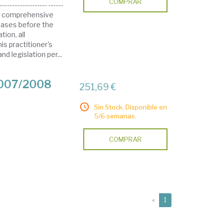
COMPRAR
------------------- ------
---- A comprehensive
cases before the
ion, all
is practitioner's
d legislation per...
2007/2008
251,69 €
Sin Stock. Disponible en
5/6 semanas.
COMPRAR
(current)
«
1