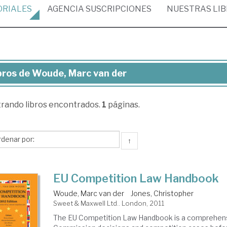
ORIALES
AGENCIA
SUSCRIPCIONES
NUESTRAS
LI
bros de Woude, Marc van der
ros
trando
libros encontrados.
1
páginas.
ude,
rc
n
↑
r
EU Competition Law Handbook
Woude, Marc van der
Jones, Christopher
Sweet & Maxwell Ltd.. London, 2011
The EU Competition Law Handbook is a comprehensi