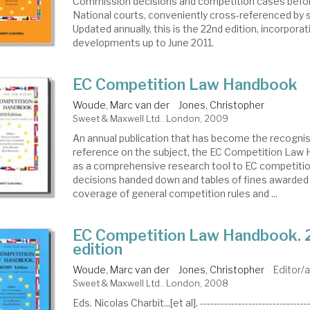
Commission decisions and competition cases befo
National courts, conveniently cross-referenced by 
Updated annually, this is the 22nd edition, incorpora
developments up to June 2011.
EC Competition Law Handbook
Woude, Marc van der
Jones, Christopher
Sweet & Maxwell Ltd.. London, 2009
An annual publication that has become the recognis
reference on the subject, the EC Competition Law 
as a comprehensive research tool to EC competitio
decisions handed down and tables of fines awarded
coverage of general competition rules and ...
EC Competition Law Handbook.
edition
Woude, Marc van der
Jones, Christopher
Editor/a
Sweet & Maxwell Ltd.. London, 2008
Eds. Nicolas Charbit...[et al]. ---------------------------------