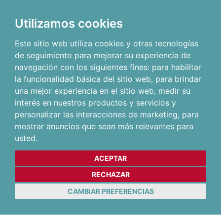
Utilizamos cookies
Este sitio web utiliza cookies y otras tecnologías
de seguimiento para mejorar su experiencia de
navegación con los siguientes fines:
para habilitar
la funcionalidad básica del sitio web
,
para brindar
una mejor experiencia en el sitio web
,
medir su
interés en nuestros productos y servicios y
personalizar las interacciones de marketing
,
para
mostrar anuncios que sean más relevantes para
usted
.
ACEPTAR
RECHAZAR
CAMBIAR PREFERENCIAS