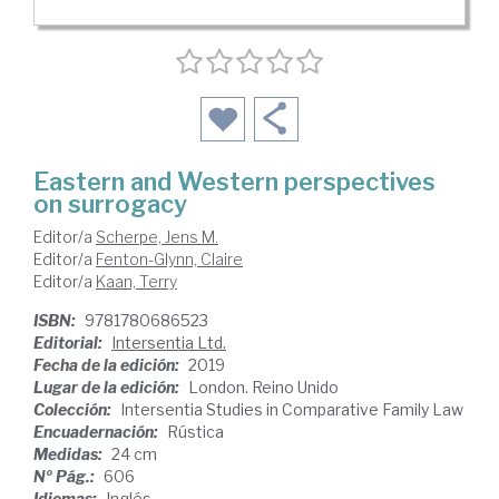
Eastern and Western perspectives
on surrogacy
Editor/a
Scherpe, Jens M.
Editor/a
Fenton-Glynn, Claire
Editor/a
Kaan, Terry
ISBN:
9781780686523
Editorial:
Intersentia Ltd.
Fecha de la edición:
2019
Lugar de la edición:
London. Reino Unido
Colección:
Intersentia Studies in Comparative Family Law
Encuadernación:
Rústica
Medidas:
24 cm
Nº Pág.:
606
Idiomas:
Inglés