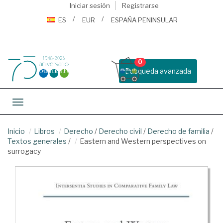
Iniciar sesión
Registrarse
ES
EUR
ESPAÑA PENINSULAR
0
Busqueda avanzada
Toggle navigation
Inicio
Libros
Derecho
/
Derecho civil
/
Derecho de familia
/
Textos generales
/
Eastern and Western perspectives on
surrogacy