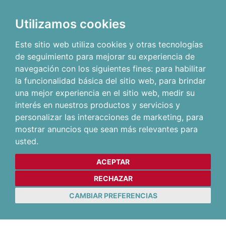
Utilizamos cookies
Este sitio web utiliza cookies y otras tecnologías
de seguimiento para mejorar su experiencia de
navegación con los siguientes fines:
para habilitar
la funcionalidad básica del sitio web
,
para brindar
una mejor experiencia en el sitio web
,
medir su
interés en nuestros productos y servicios y
personalizar las interacciones de marketing
,
para
mostrar anuncios que sean más relevantes para
usted
.
ACEPTAR
RECHAZAR
CAMBIAR PREFERENCIAS