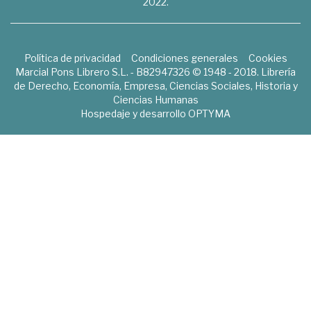
2022.
Política de privacidad
Condiciones generales
Cookies
Marcial Pons Librero S.L. - B82947326 © 1948 - 2018. Librería
de Derecho, Economía, Empresa, Ciencias Sociales, Historia y
Ciencias Humanas
Hospedaje y desarrollo
OPTYMA