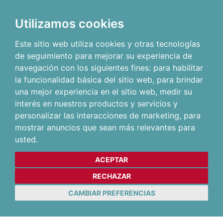
Utilizamos cookies
Este sitio web utiliza cookies y otras tecnologías
de seguimiento para mejorar su experiencia de
navegación con los siguientes fines:
para habilitar
la funcionalidad básica del sitio web
,
para brindar
una mejor experiencia en el sitio web
,
medir su
interés en nuestros productos y servicios y
personalizar las interacciones de marketing
,
para
mostrar anuncios que sean más relevantes para
usted
.
ACEPTAR
RECHAZAR
CAMBIAR PREFERENCIAS