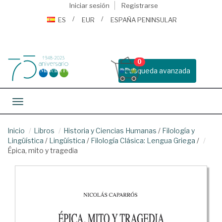
Iniciar sesión
Registrarse
ES
EUR
ESPAÑA PENINSULAR
0
Busqueda avanzada
Toggle navigation
Inicio
Libros
Historia y Ciencias Humanas
/
Filología y
Lingüística
/
Lingüística
/
Filología Clásica: Lengua Griega
/
Épica, mito y tragedia