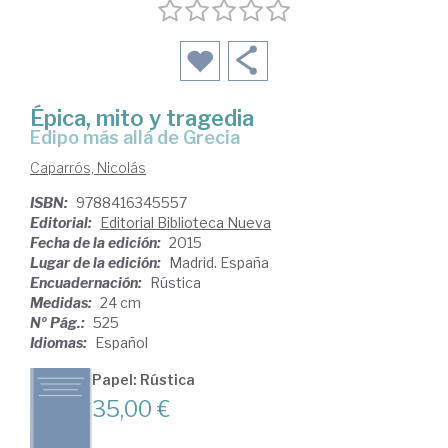
Épica, mito y tragedia
Edipo más allá de Grecia
Caparrós, Nicolás
ISBN:
9788416345557
Editorial:
Editorial Biblioteca Nueva
Fecha de la edición:
2015
Lugar de la edición:
Madrid. España
Encuadernación:
Rústica
Medidas:
24 cm
Nº Pág.:
525
Idiomas:
Español
Papel: Rústica
35,00 €