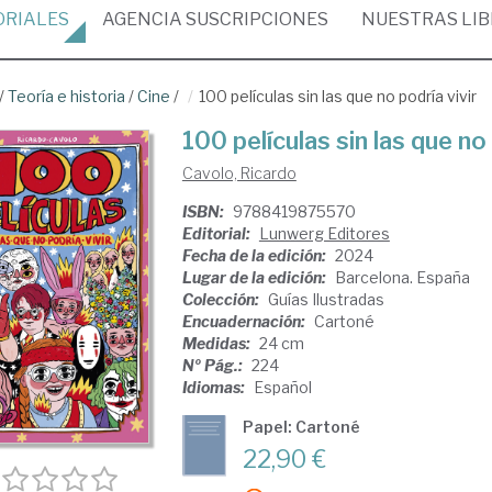
ORIALES
AGENCIA
SUSCRIPCIONES
NUESTRAS
LI
/
Teoría e historia
/
Cine
/
100 películas sin las que no podría vivir
100 películas sin las que no 
Cavolo, Ricardo
ISBN:
9788419875570
Editorial:
Lunwerg Editores
Fecha de la edición:
2024
Lugar de la edición:
Barcelona. España
Colección:
Guías Ilustradas
Encuadernación:
Cartoné
Medidas:
24 cm
Nº Pág.:
224
Idiomas:
Español
Papel: Cartoné
22,90 €