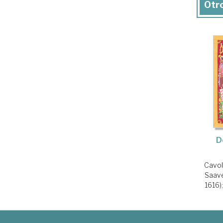
Otro
D
Cavol
Saave
1616)