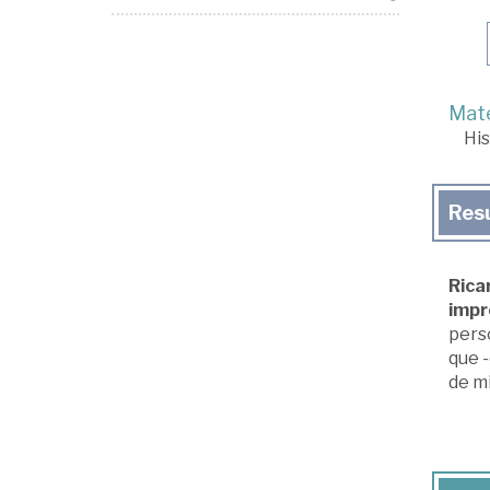
Mate
His
Res
Rica
impr
perso
que -
de mi