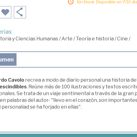
Sin Stock. Disponible en 7/10 día
rias:
toria y Ciencias Humanas
/
Arte
/
Teoría e historia
/
Cine
/
umen
rdo Cavolo
recrea a modo de diario personal una historia del
escindibles
. Reúne más de 100 ilustraciones y textos escri
nales. Se trata de un viaje sentimental a través de la gran 
en palabras del autor- "llevo en el corazón, son importantes 
 personaliad se ha forjado en ellas".