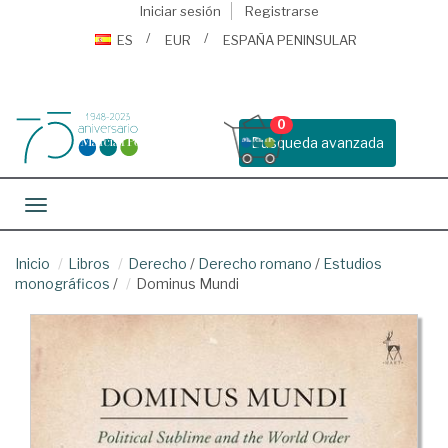
Iniciar sesión
Registrarse
ES
EUR
ESPAÑA PENINSULAR
0
Busqueda avanzada
Toggle navigation
Inicio
Libros
Derecho
/
Derecho romano
/
Estudios
monográficos
/
Dominus Mundi