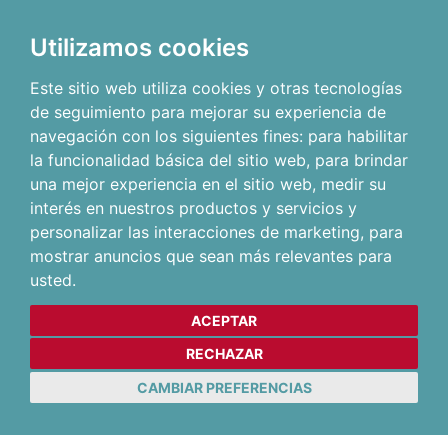
Utilizamos cookies
Este sitio web utiliza cookies y otras tecnologías
de seguimiento para mejorar su experiencia de
navegación con los siguientes fines:
para habilitar
la funcionalidad básica del sitio web
,
para brindar
una mejor experiencia en el sitio web
,
medir su
interés en nuestros productos y servicios y
personalizar las interacciones de marketing
,
para
mostrar anuncios que sean más relevantes para
usted
.
ACEPTAR
RECHAZAR
CAMBIAR PREFERENCIAS