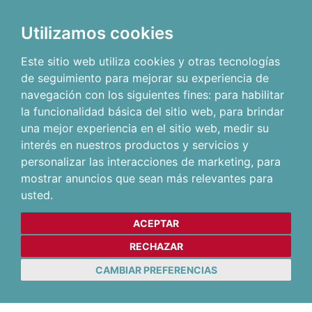
Utilizamos cookies
Este sitio web utiliza cookies y otras tecnologías
de seguimiento para mejorar su experiencia de
navegación con los siguientes fines:
para habilitar
la funcionalidad básica del sitio web
,
para brindar
una mejor experiencia en el sitio web
,
medir su
interés en nuestros productos y servicios y
personalizar las interacciones de marketing
,
para
mostrar anuncios que sean más relevantes para
usted
.
ACEPTAR
RECHAZAR
CAMBIAR PREFERENCIAS