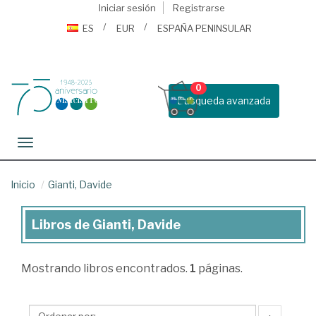
Iniciar sesión
Registrarse
ES
EUR
ESPAÑA PENINSULAR
0
Busqueda avanzada
Toggle navigation
Inicio
Gianti, Davide
Libros de Gianti, Davide
Libros
de
Mostrando
libros encontrados.
1
páginas.
Gianti,
Davide