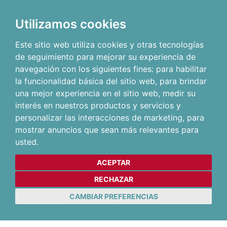
Utilizamos cookies
Este sitio web utiliza cookies y otras tecnologías
de seguimiento para mejorar su experiencia de
navegación con los siguientes fines:
para habilitar
la funcionalidad básica del sitio web
,
para brindar
una mejor experiencia en el sitio web
,
medir su
interés en nuestros productos y servicios y
personalizar las interacciones de marketing
,
para
mostrar anuncios que sean más relevantes para
usted
.
ACEPTAR
RECHAZAR
CAMBIAR PREFERENCIAS