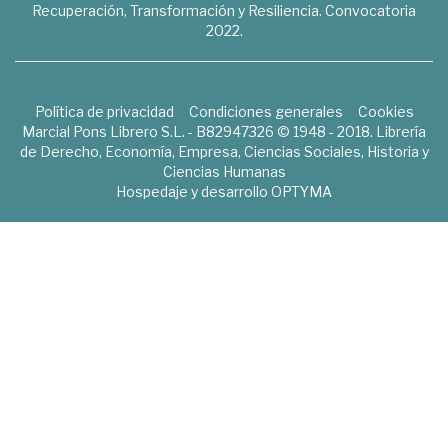
Recuperación, Transformación y Resiliencia. Convocatoria
2022.
Política de privacidad
Condiciones generales
Cookies
Marcial Pons Librero S.L. - B82947326 © 1948 - 2018. Librería
de Derecho, Economía, Empresa, Ciencias Sociales, Historia y
Ciencias Humanas
Hospedaje y desarrollo
OPTYMA