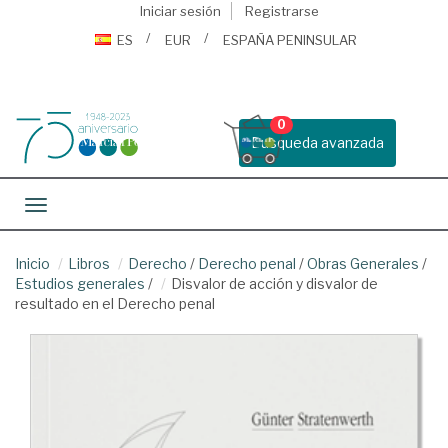
Iniciar sesión
Registrarse
ES
EUR
ESPAÑA PENINSULAR
0
Busqueda avanzada
Toggle navigation
Inicio
Libros
Derecho
/
Derecho penal
/
Obras Generales
/
Estudios generales
/
Disvalor de acción y disvalor de
resultado en el Derecho penal