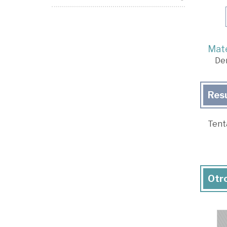
Mate
De
Res
Tenta
Otro