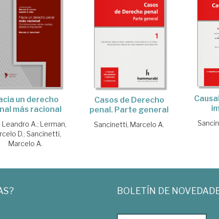
Causal
acia un derecho
Casos de Derecho
i
nal más racional
penal. Parte general
Sancin
, Leandro A.
;
Lerman,
Sancinetti, Marcelo A.
rcelo D.
;
Sancinetti,
Marcelo A.
AS?
BOLETÍN DE NOVEDAD