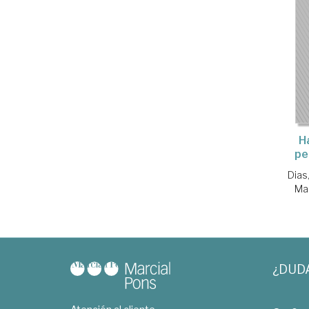
H
pe
Dias
Ma
¿DUD