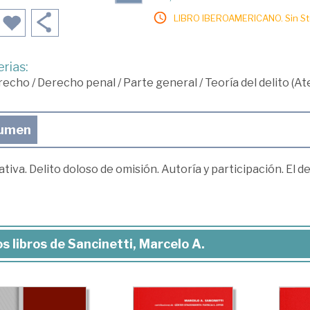
LIBRO IBEROAMERICANO. Sin Sto
rias:
recho
/
Derecho penal
/
Parte general
/
Teoría del delito (A
umen
tiva. Delito doloso de omisión. Autoría y participación. El 
s libros de Sancinetti, Marcelo A.