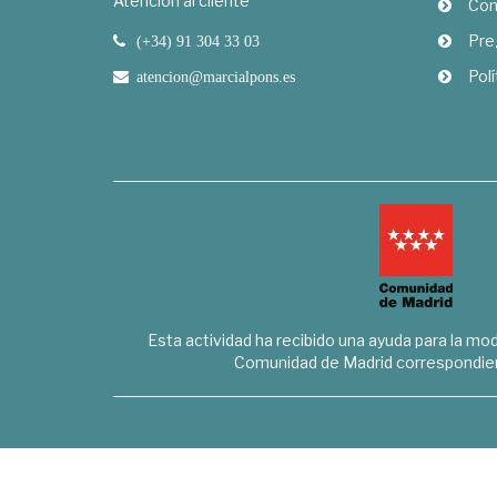
Atención al cliente
Com
Pre
(+34) 91 304 33 03
Polí
atencion@marcialpons.es
Esta actividad ha recibido una ayuda para la mode
Comunidad de Madrid correspondien
Marcial Pons Librero S.L. - B8294732