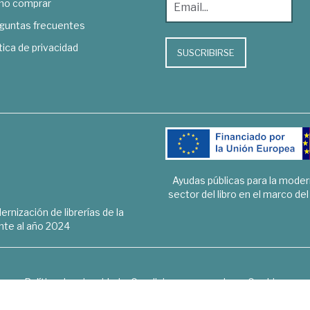
o comprar
guntas frecuentes
tica de privacidad
SUSCRIBIRSE
Ayudas públicas para la mode
sector del libro en el marco de
rnización de librerías de la
te al año 2024
Política de privacidad
Condiciones generales
Cookies
6 © 1948 - 2018. Librería de Derecho, Economía, Empresa, Ciencias 
Hospedaje y desarrollo
OPTYMA