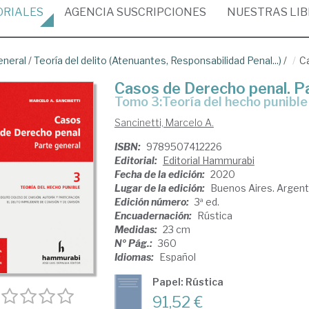
ORIALES
AGENCIA
SUSCRIPCIONES
NUESTRAS
LI
eneral
/
Teoría del delito (Atenuantes, Responsabilidad Penal...)
/
C
Casos de Derecho penal. P
Tomo 3:Teoría del hecho punible
Sancinetti, Marcelo A.
ISBN:
9789507412226
Editorial:
Editorial Hammurabi
Fecha de la edición:
2020
Lugar de la edición:
Buenos Aires. Argent
Edición número:
3ª ed.
Encuadernación:
Rústica
Medidas:
23 cm
Nº Pág.:
360
Idiomas:
Español
Papel: Rústica
91,52 €