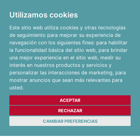
Utilizamos cookies
Este sitio web utiliza cookies y otras tecnologías
de seguimiento para mejorar su experiencia de
navegación con los siguientes fines:
para habilitar
la funcionalidad básica del sitio web
,
para brindar
una mejor experiencia en el sitio web
,
medir su
interés en nuestros productos y servicios y
personalizar las interacciones de marketing
,
para
mostrar anuncios que sean más relevantes para
usted
.
ACEPTAR
RECHAZAR
CAMBIAR PREFERENCIAS