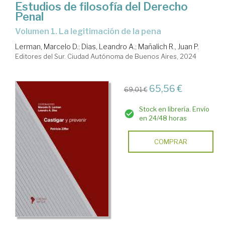
Estudios de filosofía del Derecho
Penal
Volumen 1. La legitimación de la pena
Lerman, Marcelo D.
;
Dias, Leandro A.
;
Mañalich R., Juan P.
Editores del Sur. Ciudad Autónoma de Buenos Aires, 2024
65,56 €
69,01 €
Stock en librería. Envío
en 24/48 horas
COMPRAR