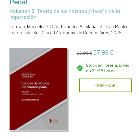
Penal
Volumen 2. Teoría de las normas y Teoría de la
imputación
Lerman, Marcelo D.
;
Dias, Leandro A.
;
Mañalich, Juan Pablo
Editores del Sur. Ciudad Autónoma de Buenos Aires, 2025
57,86 €
60,90 €
Stock en librería. Envío
en 24/48 horas
COMPRAR