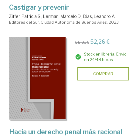
Castigar y prevenir
Ziffer, Patricia S.
;
Lerman, Marcelo D.
;
Dias, Leandro A.
Editores del Sur. Ciudad Autónoma de Buenos Aires, 2023
52,26 €
55,01 €
Stock en librería. Envío
en 24/48 horas
COMPRAR
Hacia un derecho penal más racional