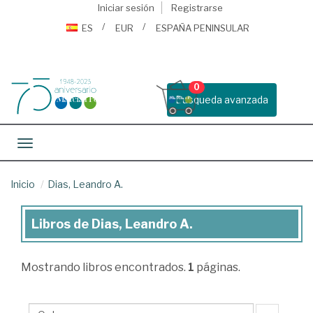
Iniciar sesión
Registrarse
ES
EUR
ESPAÑA PENINSULAR
0
Busqueda avanzada
Toggle navigation
Inicio
Dias, Leandro A.
Libros de Dias, Leandro A.
Libros
de
Mostrando
libros encontrados.
1
páginas.
Dias,
Leandro