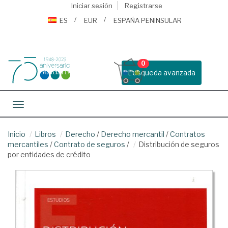
Iniciar sesión
Registrarse
ES
EUR
ESPAÑA PENINSULAR
0
Busqueda avanzada
Toggle navigation
Inicio
Libros
Derecho
/
Derecho mercantil
/
Contratos
mercantiles
/
Contrato de seguros
/
Distribución de seguros
por entidades de crédito