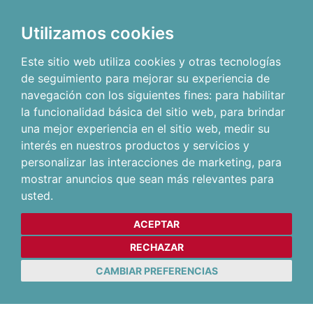
Utilizamos cookies
Este sitio web utiliza cookies y otras tecnologías
de seguimiento para mejorar su experiencia de
navegación con los siguientes fines:
para habilitar
la funcionalidad básica del sitio web
,
para brindar
una mejor experiencia en el sitio web
,
medir su
interés en nuestros productos y servicios y
personalizar las interacciones de marketing
,
para
mostrar anuncios que sean más relevantes para
usted
.
ACEPTAR
RECHAZAR
CAMBIAR PREFERENCIAS