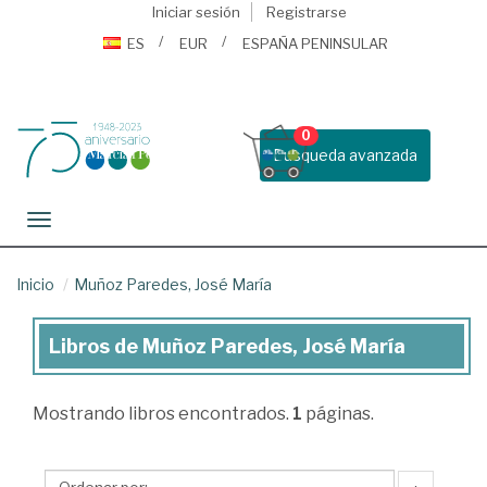
Iniciar sesión
Registrarse
ES
EUR
ESPAÑA PENINSULAR
0
Busqueda avanzada
Toggle navigation
Inicio
Muñoz Paredes, José María
Libros de Muñoz Paredes, José María
Libros
de
Mostrando
libros encontrados.
1
páginas.
Muñoz
Paredes,