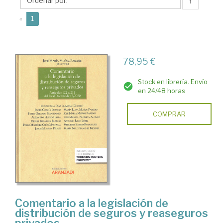
José
↑
María
(current)
«
1
78,95 €
Stock en librería. Envío
en 24/48 horas
COMPRAR
Comentario a la legislación de
distribución de seguros y reaseguros