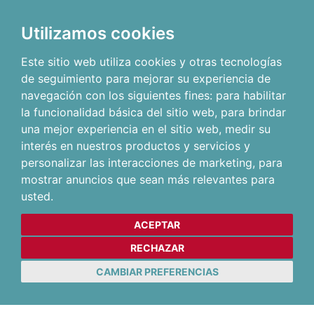
Utilizamos cookies
Este sitio web utiliza cookies y otras tecnologías
de seguimiento para mejorar su experiencia de
navegación con los siguientes fines:
para habilitar
la funcionalidad básica del sitio web
,
para brindar
una mejor experiencia en el sitio web
,
medir su
interés en nuestros productos y servicios y
personalizar las interacciones de marketing
,
para
mostrar anuncios que sean más relevantes para
usted
.
ACEPTAR
RECHAZAR
CAMBIAR PREFERENCIAS