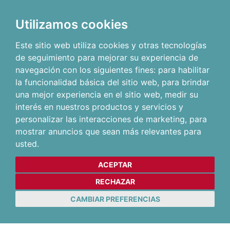
Utilizamos cookies
Este sitio web utiliza cookies y otras tecnologías
de seguimiento para mejorar su experiencia de
navegación con los siguientes fines:
para habilitar
la funcionalidad básica del sitio web
,
para brindar
una mejor experiencia en el sitio web
,
medir su
interés en nuestros productos y servicios y
personalizar las interacciones de marketing
,
para
mostrar anuncios que sean más relevantes para
usted
.
ACEPTAR
RECHAZAR
CAMBIAR PREFERENCIAS