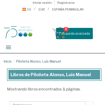
Iniciar sesión
Registrarse
ES
EUR
ESPAÑA PENINSULAR
0
Busqueda avanzada
Toggle navigation
Inicio
Piloñeta Alonso, Luis Manuel
Libros de Piloñeta Alonso, Luis Manuel
Libros
de
Mostrando
libros encontrados.
1
páginas.
Piloñeta
Alonso,