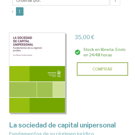
Luis
↑
Manuel
(current)
«
1
35,00 €
Stock en librería. Envío
en 24/48 horas
COMPRAR
La sociedad de capital unipersonal
Fundamentos de su régimen jurídico