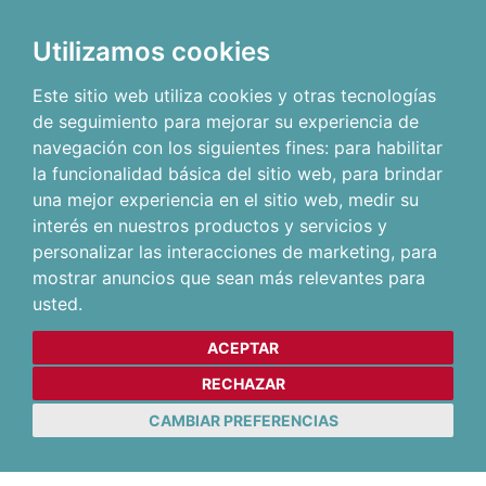
Utilizamos cookies
Este sitio web utiliza cookies y otras tecnologías
de seguimiento para mejorar su experiencia de
navegación con los siguientes fines:
para habilitar
la funcionalidad básica del sitio web
,
para brindar
una mejor experiencia en el sitio web
,
medir su
interés en nuestros productos y servicios y
personalizar las interacciones de marketing
,
para
mostrar anuncios que sean más relevantes para
usted
.
ACEPTAR
RECHAZAR
CAMBIAR PREFERENCIAS