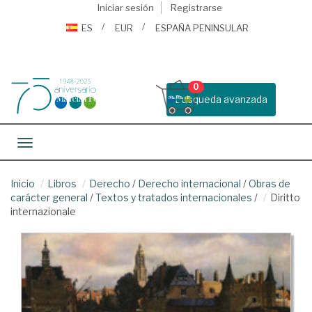
Iniciar sesión
Registrarse
ES
EUR
ESPAÑA PENINSULAR
0
Busqueda avanzada
Toggle navigation
Inicio
Libros
Derecho
/
Derecho internacional
/
Obras de
carácter general
/
Textos y tratados internacionales
/
Diritto
internazionale