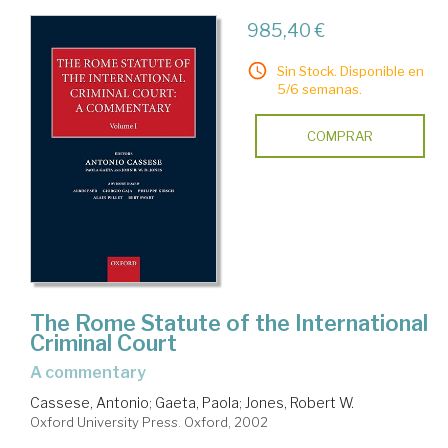
985,40 €
Sin Stock. Disponible en
5/6 semanas.
COMPRAR
The Rome Statute of the International
Criminal Court
a commentary
Cassese, Antonio
;
Gaeta, Paola
;
Jones, Robert W.
Oxford University Press. Oxford, 2002