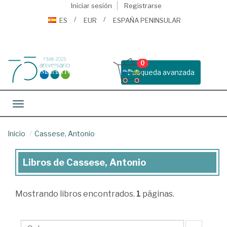
Iniciar sesión
Registrarse
ES
EUR
ESPAÑA PENINSULAR
0
Busqueda avanzada
Toggle navigation
Inicio
Cassese, Antonio
Libros de Cassese, Antonio
Libros
de
Mostrando
libros encontrados.
1
páginas.
Cassese,
Antonio