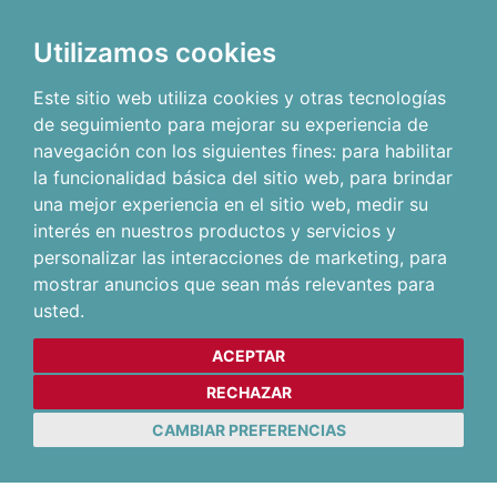
Utilizamos cookies
Este sitio web utiliza cookies y otras tecnologías
de seguimiento para mejorar su experiencia de
navegación con los siguientes fines:
para habilitar
la funcionalidad básica del sitio web
,
para brindar
una mejor experiencia en el sitio web
,
medir su
interés en nuestros productos y servicios y
personalizar las interacciones de marketing
,
para
mostrar anuncios que sean más relevantes para
usted
.
ACEPTAR
RECHAZAR
CAMBIAR PREFERENCIAS