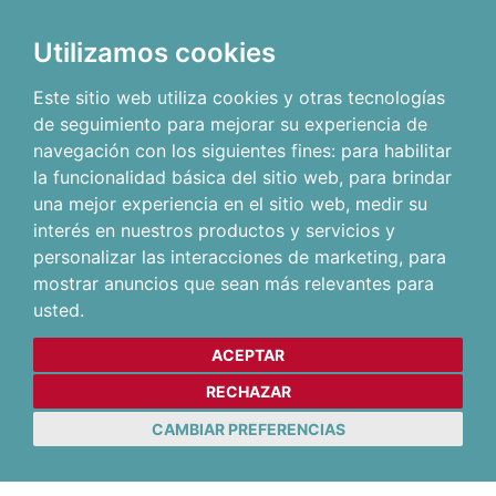
Utilizamos cookies
Este sitio web utiliza cookies y otras tecnologías
de seguimiento para mejorar su experiencia de
navegación con los siguientes fines:
para habilitar
la funcionalidad básica del sitio web
,
para brindar
una mejor experiencia en el sitio web
,
medir su
interés en nuestros productos y servicios y
personalizar las interacciones de marketing
,
para
mostrar anuncios que sean más relevantes para
usted
.
ACEPTAR
RECHAZAR
CAMBIAR PREFERENCIAS