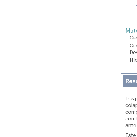
Mate
Cie
Cie
Des
His
Res
Los 
colap
compr
comb
ante
Este