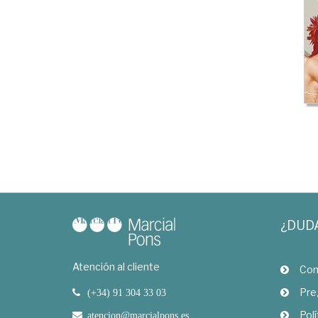
¿DUD
Atención al cliente
Com
Pre
(+34) 91 304 33 03
Polí
atencion@marcialpons.es