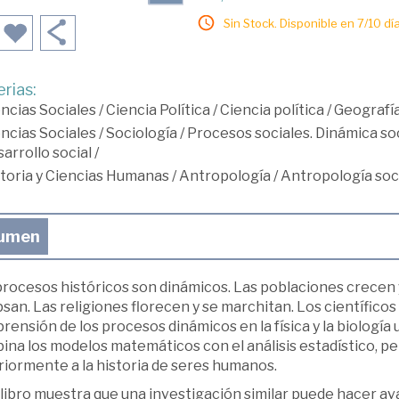
Sin Stock. Disponible en 7/10 día
rias:
ncias Sociales
/
Ciencia Política
/
Ciencia política
/
Geografía
ncias Sociales
/
Sociología
/
Procesos sociales. Dinámica soc
arrollo social
/
toria y Ciencias Humanas
/
Antropología
/
Antropología soc
umen
procesos históricos son dinámicos. Las poblaciones crecen 
san. Las religiones florecen y se marchitan. Los científico
ensión de los procesos dinámicos en la física y la biología 
ina los modelos matemáticos con el análisis estadístico, p
riormente a la historia de seres humanos.
 libro muestra que una investigación similar puede hacer a