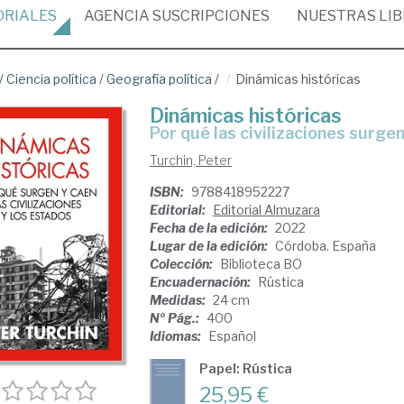
ORIALES
AGENCIA
SUSCRIPCIONES
NUESTRAS
LI
/
Ciencia política
/
Geografía política
/
Dinámicas históricas
Dinámicas históricas
por qué las civilizaciones surg
Turchin, Peter
ISBN:
9788418952227
Editorial:
Editorial Almuzara
Fecha de la edición:
2022
Lugar de la edición:
Córdoba. España
Colección:
Biblioteca BO
Encuadernación:
Rústica
Medidas:
24 cm
Nº Pág.:
400
Idiomas:
Español
Papel: Rústica
25,95 €