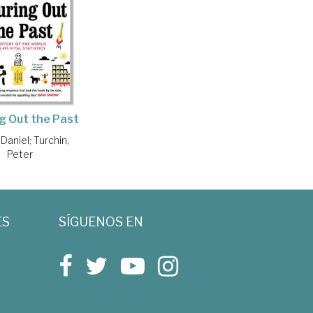
g Out the Past
 Daniel
;
Turchin,
Peter
ES
SÍGUENOS EN