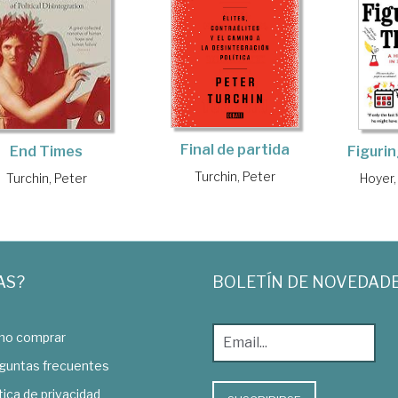
Final de partida
End Times
Figurin
Turchin, Peter
Turchin, Peter
Hoyer,
AS?
BOLETÍN DE NOVEDAD
o comprar
guntas frecuentes
tica de privacidad