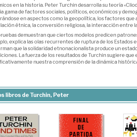
icos en la historia. Peter Turchin desarrolla su teoría «Clio
ia gama de factores sociales, políticos, económicos y dem
ándose en aspectos como la geopolítica, los factores que af
lación étnica, la conversión religiosa, la interacción entre l
pruebas demuestran que ciertos modelos predicen patrones 
lo, explica las olas recurrentes de ruptura de los Estados 
irman que la solidaridad etnonacionalista produce un estad
ciones. La fuerza de los resultados de Turchin sugiere que
ificativamente nuestra comprensión de la dinámica históric
s libros de Turchin, Peter