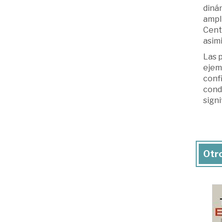
dinám
ampl
Centr
asimi
Las 
ejemp
conf
condi
sign
Otro