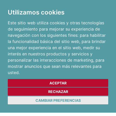
Utilizamos cookies
Este sitio web utiliza cookies y otras tecnologías
de seguimiento para mejorar su experiencia de
navegación con los siguientes fines:
para habilitar
la funcionalidad básica del sitio web
,
para brindar
una mejor experiencia en el sitio web
,
medir su
interés en nuestros productos y servicios y
personalizar las interacciones de marketing
,
para
mostrar anuncios que sean más relevantes para
usted
.
ACEPTAR
RECHAZAR
CAMBIAR PREFERENCIAS