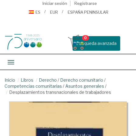
Iniciar sesión
Registrarse
ES
EUR
ESPAÑA PENINSULAR
0
Busqueda avanzada
Toggle navigation
Inicio
Libros
Derecho
/
Derecho comunitario
/
Competencias comunitarias
/
Asuntos generales
/
Desplazamientos transnacionales de trabajadores