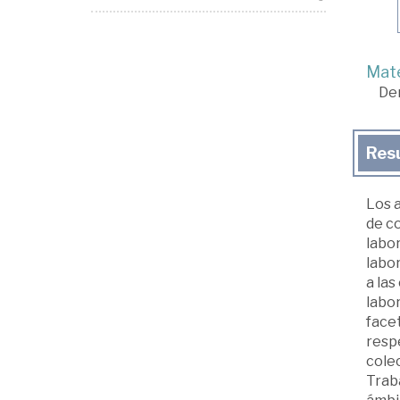
Mate
De
Res
Los 
de c
labor
labor
a las
labor
facet
resp
colec
Traba