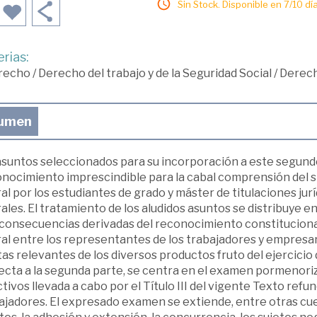
Sin Stock. Disponible en 7/10 día
rias:
recho
/
Derecho del trabajo y de la Seguridad Social
/
Derecho
umen
asuntos seleccionados para su incorporación a este segun­d
onocimiento imprescindible para la cabal comprensión del 
al por los estudiantes de grado y máster de titulaciones jurí
ales. El tratamiento de los aludidos asuntos se distribuye e
 consecuencias derivadas del reconocimiento constitucional
al entre los represen­tantes de los trabajadores y empresari
as relevantes de los diversos productos fruto del ejercici
ecta a la segunda parte, se centra en el examen pormenoriz
tivos llevada a cabo por el Título III del vigente Texto refun
jadores. El expresado examen se extiende, entre otras cues