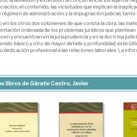
os, la adhe­sión y extensión, la concurrencia, los sujetos n
iación, el contenido, las vicisitudes que implican la inaplicac
y régimen de administración y la impugnación judicial, tanto 
 en los otros dos volúmenes de que consta la obra, las mat
entación ordenada de los problemas jurídicos que plantean 
en y encuentran en la jurisprudencia y en la doctrina judici
­nido básico y otro de mayor detalle y profundidad, este últ
u dedicación profe­sional a las relaciones laborales. La info
s libros de Gárate Castro, Javier