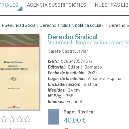
ORIALES
AGENCIA
SUSCRIPCIONES
NUESTRAS
LI
 la Seguridad Social
/
Derecho sindical y política social
/
Derecho Si
Derecho Sindical
Volumen II. Negociación colectiv
Gárate Castro, Javier
ISBN:
9788419574572
Editorial:
Editorial Bomarzo
Fecha de la edición:
2024
Lugar de la edición:
Albacete. España
Encuadernación:
Rústica
Medidas:
24 cm
Nº Pág.:
358
Idiomas:
Español
Papel: Rústica
40,00 €