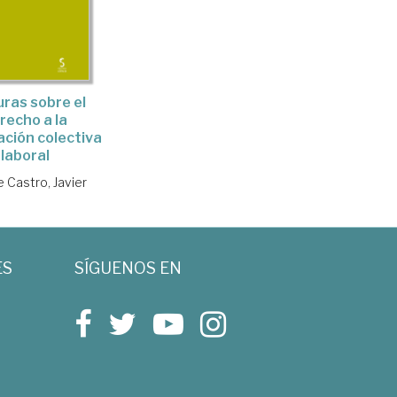
ras sobre el
recho a la
ción colectiva
laboral
 Castro, Javier
ES
SÍGUENOS EN