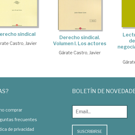
erecho sindical
Lectu
Derecho sindical.
de
Volumen I. Los actores
rate Castro, Javier
negocia
Gárate Castro, Javier
Gárate
AS?
BOLETÍN DE NOVEDAD
o comprar
guntas frecuentes
tica de privacidad
SUSCRIBIRSE