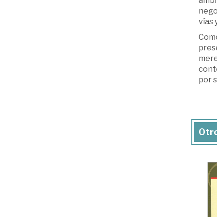
ámbit
negoc
vías 
Como
pres
merec
conte
por s
Otro