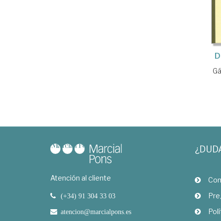
D
Gá
¿DUD
Atención al cliente
Com
Pre
(+34) 91 304 33 03
Polí
atencion@marcialpons.es