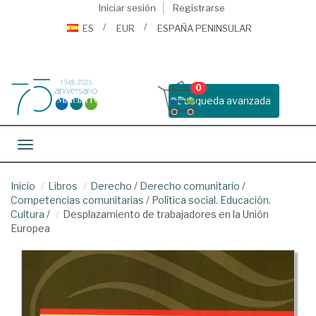
Iniciar sesión
Registrarse
ES
EUR
ESPAÑA PENINSULAR
0
Busqueda avanzada
Toggle navigation
Inicio
Libros
Derecho
/
Derecho comunitario
/
Competencias comunitarias
/
Política social. Educación.
Cultura
/
Desplazamiento de trabajadores en la Unión
Europea