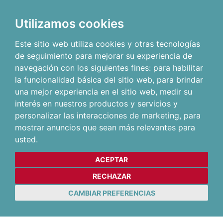
Utilizamos cookies
Este sitio web utiliza cookies y otras tecnologías
de seguimiento para mejorar su experiencia de
navegación con los siguientes fines:
para habilitar
la funcionalidad básica del sitio web
,
para brindar
una mejor experiencia en el sitio web
,
medir su
interés en nuestros productos y servicios y
personalizar las interacciones de marketing
,
para
mostrar anuncios que sean más relevantes para
usted
.
ACEPTAR
RECHAZAR
CAMBIAR PREFERENCIAS