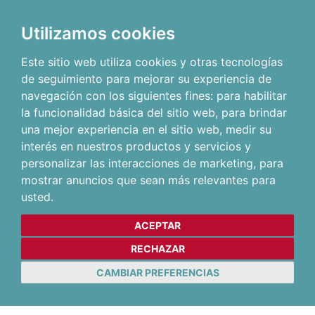
Utilizamos cookies
Este sitio web utiliza cookies y otras tecnologías
de seguimiento para mejorar su experiencia de
navegación con los siguientes fines:
para habilitar
la funcionalidad básica del sitio web
,
para brindar
una mejor experiencia en el sitio web
,
medir su
interés en nuestros productos y servicios y
personalizar las interacciones de marketing
,
para
mostrar anuncios que sean más relevantes para
usted
.
ACEPTAR
RECHAZAR
CAMBIAR PREFERENCIAS