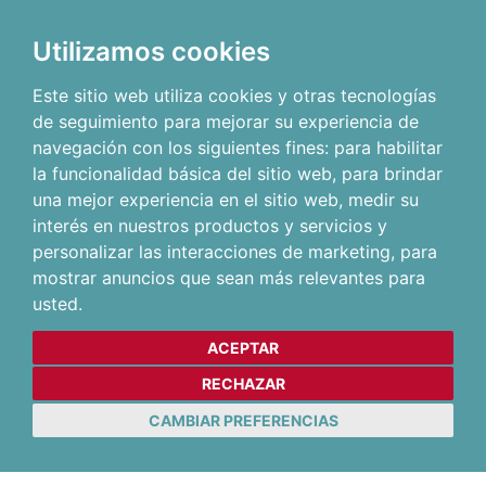
Utilizamos cookies
Este sitio web utiliza cookies y otras tecnologías
de seguimiento para mejorar su experiencia de
navegación con los siguientes fines:
para habilitar
la funcionalidad básica del sitio web
,
para brindar
una mejor experiencia en el sitio web
,
medir su
interés en nuestros productos y servicios y
personalizar las interacciones de marketing
,
para
mostrar anuncios que sean más relevantes para
usted
.
ACEPTAR
RECHAZAR
CAMBIAR PREFERENCIAS