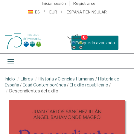
Iniciar sesión
Registrarse
ES
EUR
ESPAÑA PENINSULAR
0
Busqueda avanzada
Toggle navigation
Inicio
Libros
Historia y Ciencias Humanas
/
Historia de
España
/
Edad Contemporánea
/
El exilio republicano
/
Descendientes del exilio