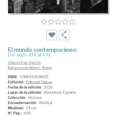
El mundo contemporáneo
Del siglo XIX al XXI
Villares Paz, Ramón
Bahamonde Magro, Ángel
ISBN:
9788430628971
Editorial:
Editorial Taurus
Fecha de la edición:
2026
Lugar de la edición:
Barcelona. España
Colección:
Historia
Encuadernación:
Rústica
Medidas:
24 cm
Nº Pág.:
696