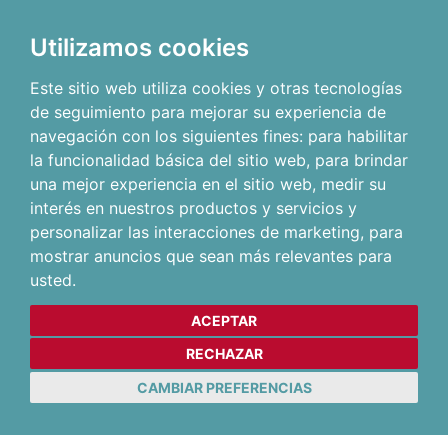
Utilizamos cookies
Este sitio web utiliza cookies y otras tecnologías
de seguimiento para mejorar su experiencia de
navegación con los siguientes fines:
para habilitar
la funcionalidad básica del sitio web
,
para brindar
una mejor experiencia en el sitio web
,
medir su
interés en nuestros productos y servicios y
personalizar las interacciones de marketing
,
para
mostrar anuncios que sean más relevantes para
usted
.
ACEPTAR
RECHAZAR
CAMBIAR PREFERENCIAS