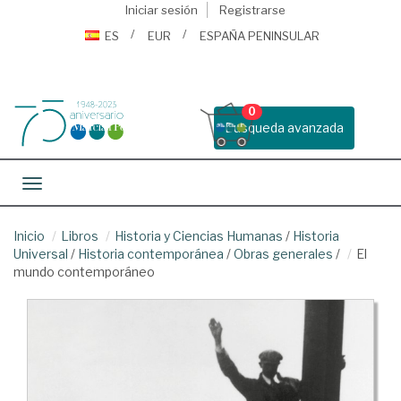
Iniciar sesión
Registrarse
ES
EUR
ESPAÑA PENINSULAR
0
Busqueda avanzada
Toggle navigation
Inicio
Libros
Historia y Ciencias Humanas
/
Historia
Universal
/
Historia contemporánea
/
Obras generales
/
El
mundo contemporáneo