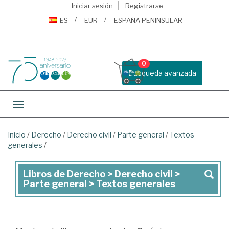
Iniciar sesión
Registrarse
ES
EUR
ESPAÑA PENINSULAR
0
Busqueda avanzada
Toggle navigation
Inicio
/
Derecho
/
Derecho civil
/
Parte general
/
Textos
generales
/
Libros de Derecho > Derecho civil >
Libros
Parte general > Textos generales
de
Derecho
>