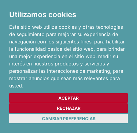
Utilizamos cookies
Este sitio web utiliza cookies y otras tecnologías
de seguimiento para mejorar su experiencia de
navegación con los siguientes fines:
para habilitar
la funcionalidad básica del sitio web
,
para brindar
una mejor experiencia en el sitio web
,
medir su
interés en nuestros productos y servicios y
personalizar las interacciones de marketing
,
para
mostrar anuncios que sean más relevantes para
usted
.
ACEPTAR
RECHAZAR
CAMBIAR PREFERENCIAS