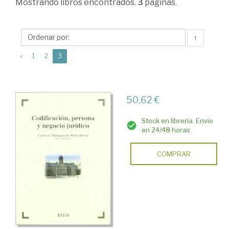
Mostrando
libros encontrados.
3
páginas.
Derecho
civil
↑
>
(current)
Parte
«
1
2
3
general
>
50,62 €
Textos
generales
Stock en librería. Envío
en 24/48 horas
COMPRAR