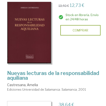
12,73 €
13,40 €
Stock en librería. Envío
en 24/48 horas
COMPRAR
Nuevas lecturas de la responsabilidad
aquiliana
Castresana, Amelia
Ediciones Universidad de Salamanca. Salamanca, 2001
38,64 €