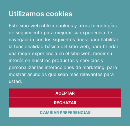
Utilizamos cookies
Este sitio web utiliza cookies y otras tecnologías
de seguimiento para mejorar su experiencia de
navegación con los siguientes fines:
para habilitar
la funcionalidad básica del sitio web
,
para brindar
una mejor experiencia en el sitio web
,
medir su
interés en nuestros productos y servicios y
personalizar las interacciones de marketing
,
para
mostrar anuncios que sean más relevantes para
usted
.
ACEPTAR
RECHAZAR
CAMBIAR PREFERENCIAS