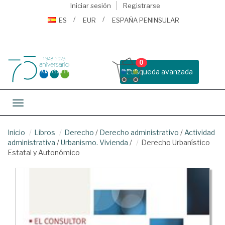
Iniciar sesión
Registrarse
ES
EUR
ESPAÑA PENINSULAR
0
Busqueda avanzada
Toggle navigation
Inicio
Libros
Derecho
/
Derecho administrativo
/
Actividad
administrativa
/
Urbanismo. Vivienda
/
Derecho Urbanístico
Estatal y Autonómico