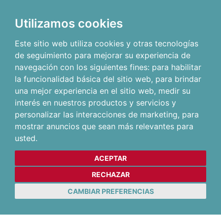
Utilizamos cookies
Este sitio web utiliza cookies y otras tecnologías
de seguimiento para mejorar su experiencia de
navegación con los siguientes fines:
para habilitar
la funcionalidad básica del sitio web
,
para brindar
una mejor experiencia en el sitio web
,
medir su
interés en nuestros productos y servicios y
personalizar las interacciones de marketing
,
para
mostrar anuncios que sean más relevantes para
usted
.
ACEPTAR
RECHAZAR
CAMBIAR PREFERENCIAS