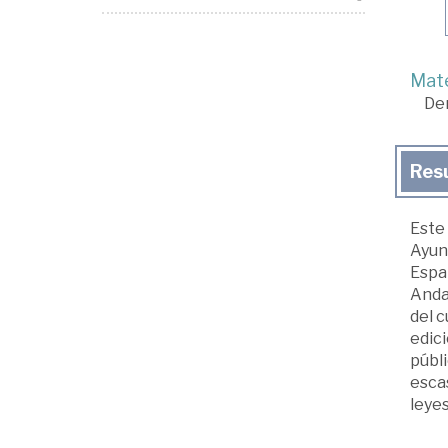
Mate
De
Res
Este 
Ayun
Españ
Andal
del c
edici
públi
escas
leye