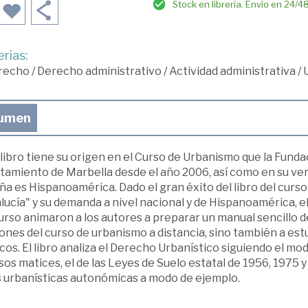
Stock en librería. Envío en 24/4
rias:
recho
/
Derecho administrativo
/
Actividad administrativa
/
umen
libro tiene su origen en el Curso de Urbanismo que la Fund
tamiento de Marbella desde el año 2006, así como en su ver
a es Hispanoamérica. Dado el gran éxito del libro del curs
ucía" y su demanda a nivel nacional y de Hispanoamérica, el
urso animaron a los autores a preparar un manual sencillo d
ones del curso de urbanismo a distancia, sino también a es
cos. El libro analiza el Derecho Urbanístico siguiendo el m
os matices, el de las Leyes de Suelo estatal de 1956, 1975 y
s urbanísticas autonómicas a modo de ejemplo.