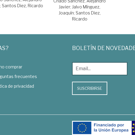
Criado Sánchez, Alejandro
;
Santos Diez, Ricardo
Javier
;
Jalvo Mínguez,
Joaquín
;
Santos Diez,
Ricardo
AS?
BOLETÍN DE NOVEDAD
o comprar
guntas frecuentes
tica de privacidad
SUSCRIBIRSE