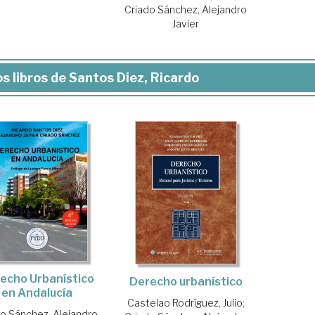
Criado Sánchez, Alejandro
Javier
s libros de Santos Diez, Ricardo
echo Urbanístico
Derecho urbanístico
en Andalucía
Castelao Rodríguez, Julio
;
do Sánchez, Alejandro