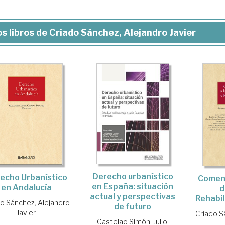
s libros de Criado Sánchez, Alejandro Javier
Derecho urbanístico
echo Urbanístico
Coment
en España: situación
en Andalucía
d
actual y perspectivas
Rehabil
do Sánchez, Alejandro
de futuro
Javier
Criado S
Castelao Simón, Julio
;