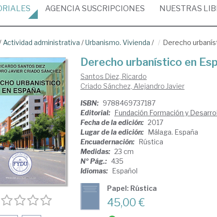
ORIALES
AGENCIA
SUSCRIPCIONES
NUESTRAS
LI
/
Actividad administrativa
/
Urbanismo. Vivienda
/
Derecho urbanís
Derecho urbanístico en Es
Santos Diez, Ricardo
Criado Sánchez, Alejandro Javier
ISBN:
9788469737187
Editorial:
Fundación Formación y Desarrol
Fecha de la edición:
2017
Lugar de la edición:
Málaga. España
Encuadernación:
Rústica
Medidas:
23 cm
Nº Pág.:
435
Idiomas:
Español
Papel: Rústica
45,00 €