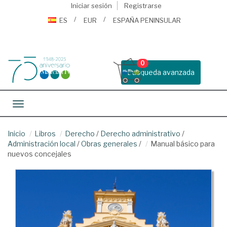
Iniciar sesión
Registrarse
ES
EUR
ESPAÑA PENINSULAR
0
Busqueda avanzada
Toggle navigation
Inicio
Libros
Derecho
/
Derecho administrativo
/
Administración local
/
Obras generales
/
Manual básico para
nuevos concejales