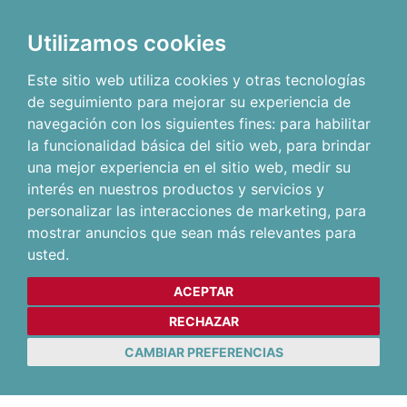
Utilizamos cookies
Este sitio web utiliza cookies y otras tecnologías
de seguimiento para mejorar su experiencia de
navegación con los siguientes fines:
para habilitar
la funcionalidad básica del sitio web
,
para brindar
una mejor experiencia en el sitio web
,
medir su
interés en nuestros productos y servicios y
personalizar las interacciones de marketing
,
para
mostrar anuncios que sean más relevantes para
usted
.
ACEPTAR
RECHAZAR
CAMBIAR PREFERENCIAS