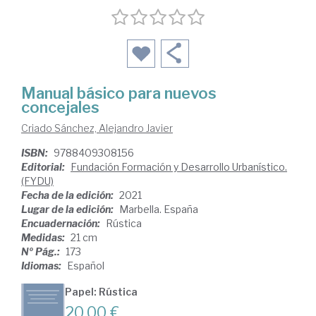
Manual básico para nuevos
concejales
Criado Sánchez, Alejandro Javier
ISBN:
9788409308156
Editorial:
Fundación Formación y Desarrollo Urbanístico.
(FYDU)
Fecha de la edición:
2021
Lugar de la edición:
Marbella. España
Encuadernación:
Rústica
Medidas:
21 cm
Nº Pág.:
173
Idiomas:
Español
Papel: Rústica
20,00 €