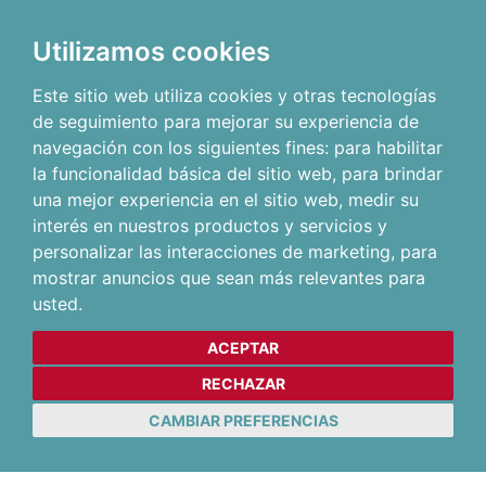
Utilizamos cookies
Este sitio web utiliza cookies y otras tecnologías
de seguimiento para mejorar su experiencia de
navegación con los siguientes fines:
para habilitar
la funcionalidad básica del sitio web
,
para brindar
una mejor experiencia en el sitio web
,
medir su
interés en nuestros productos y servicios y
personalizar las interacciones de marketing
,
para
mostrar anuncios que sean más relevantes para
usted
.
ACEPTAR
RECHAZAR
CAMBIAR PREFERENCIAS