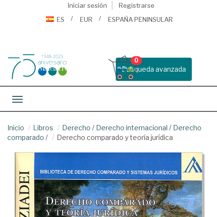
Iniciar sesión
Registrarse
ES
EUR
ESPAÑA PENINSULAR
0
Busqueda avanzada
Toggle navigation
Inicio
Libros
Derecho
/
Derecho internacional
/
Derecho
comparado
/
Derecho comparado y teoría jurídica