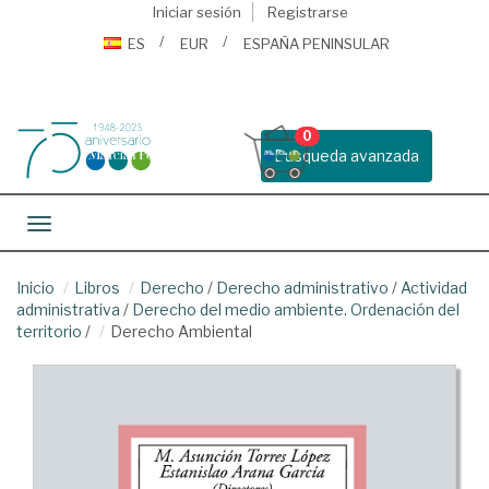
Iniciar sesión
Registrarse
ES
EUR
ESPAÑA PENINSULAR
0
Busqueda avanzada
Toggle navigation
Inicio
Libros
Derecho
/
Derecho administrativo
/
Actividad
administrativa
/
Derecho del medio ambiente. Ordenación del
territorio
/
Derecho Ambiental