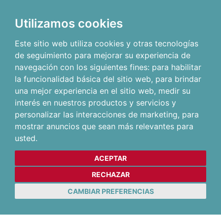
Utilizamos cookies
Este sitio web utiliza cookies y otras tecnologías
de seguimiento para mejorar su experiencia de
navegación con los siguientes fines:
para habilitar
la funcionalidad básica del sitio web
,
para brindar
una mejor experiencia en el sitio web
,
medir su
interés en nuestros productos y servicios y
personalizar las interacciones de marketing
,
para
mostrar anuncios que sean más relevantes para
usted
.
ACEPTAR
RECHAZAR
CAMBIAR PREFERENCIAS